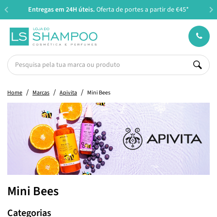
Entregas em 24H úteis.
Oferta de portes a partir de €45*
Home
Marcas
Apivita
Mini Bees
Mini Bees
Categorias