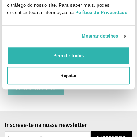
o tráfego do nosso site. Para saber mais, podes
encontrar toda a informação na
Política de Privacidade
.
Melhor Preço
Mostrar detalhes
Apivita Mini Bees Shampoo
Suave Criança 500ml
Permitir todos
10.
95
19
€
17.
€
PVPR
Rejeitar
BREVEMENTE ONLINE
Inscreve-te na nossa newsletter