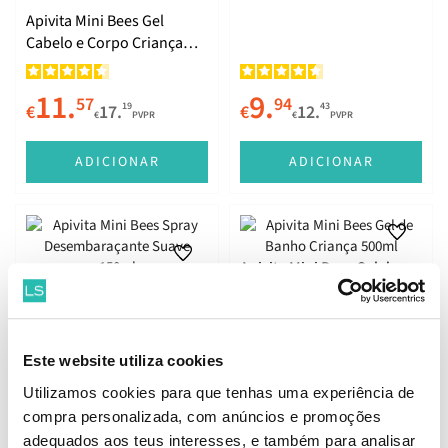
Apivita Mini Bees Gel
Cabelo e Corpo Criança
500ml
11.
9.
57
94
19
43
€
17.
€
12.
€
PVPR
€
PVPR
ADICIONAR
ADICIONAR
Apivita Mini Bees Gel de
Banho Criança 500ml
Melhor Preço
Apivita Mini Bees Spray
Desembaraçante Suave
Este website utiliza cookies
150ml
8.
13.
45
54
14
92
€
13.
€
16.
€
PVPR
€
PVPR
Utilizamos cookies para que tenhas uma experiência de
compra personalizada, com anúncios e promoções
ADICIONAR
ADICIONAR
adequados aos teus interesses, e também para analisar