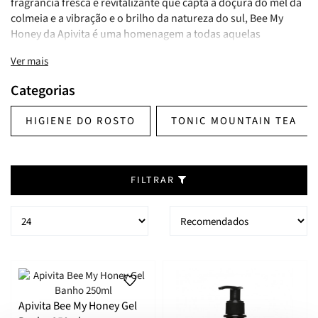
fragrância fresca e revitalizante que capta a doçura do mel da
colmeia e a vibração e o brilho da natureza do sul, Bee My
Honey da Apivita é uma homenagem a todas aquelas
fragrâncias icónicas que despertam as nossas memórias!
Ver mais
Todas as notas aromáticas combinam uma sensação floral
com um acabamento de mel moderno e viciante.
Categorias
HIGIENE DO ROSTO
TONIC MOUNTAIN TEA
FILTRAR
Apivita Bee My Honey Gel