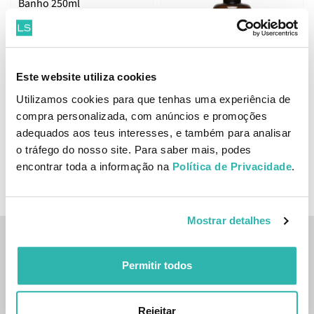
Banho 250ml
Este website utiliza cookies
Apivita Bee My Honey Leite
Utilizamos cookies para que tenhas uma experiência de
Corporal 200ml
compra personalizada, com anúncios e promoções
8.
14.
54
54
68
18
€
10.
€
18.
adequados aos teus interesses, e também para analisar
€
PVPR
€
PVPR
o tráfego do nosso site. Para saber mais, podes
ADICIONAR
ADICIONAR
encontrar toda a informação na
Política de Privacidade
.
Mostrar detalhes
Inscreve-te na nossa newsletter
Permitir todos
SUBSCREVER
Rejeitar