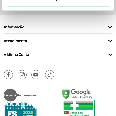
Sim, desejo receber a newsletter da lojashampoo.pt com
novidades, cupões e conteúdos personalizados.
Informação
Atendimento
A Minha Conta