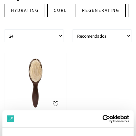
HYDRATING
CURL
REGENERATING
Christophe Robin Brosse
Démêlante 100% Poils De
Sanglier Naturels Et Bois
64.
04
79
€
95.
€
PVPR