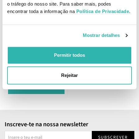
23.
25.
65
14
83
58
€
27.
€
29.
o tráfego do nosso site. Para saber mais, podes
€
PVPR
€
PVPR
encontrar toda a informação na
Política de Privacidade
.
ADICIONAR
ADICIONAR
Mostrar detalhes
Cotril Regeneration Spray
Permitir todos
de Reparação Capilar
250ml
34.
86
58
€
43.
€
PVPR
Rejeitar
ADICIONAR
Inscreve-te na nossa newsletter
SUBSCREVER