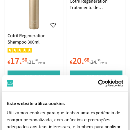
Cotril Regeneration
Tratamento de
Recuperação 150ml
Cotril Regeneration
Shampoo 300ml
17.
20.
50
68
88
33
€
21.
€
24.
€
PVPR
€
PVPR
ADICIONAR
ADICIONAR
Este website utiliza cookies
Cotril Regeneration Sérum
Cotril Regeneration Spray
Utilizamos cookies para que tenhas uma experiência de
Seco de Reparação 100ml
Pontas Espigadas 200ml
compra personalizada, com anúncios e promoções
adequados aos teus interesses, e também para analisar