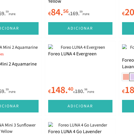
Yellow
84.
20
56
59
59
69.
€
169.
€
PVPR
€
PVPR
ICIONAR
ADICIONAR
Foreo LUNA 4 Evergreen
des
Foreo
Mini 2 Aquamarine
Lavan
148.
18
40
59
98
69.
€
180.
€
PVPR
€
PVPR
ICIONAR
ADICIONAR
Foreo LUNA 4 Go Lavender