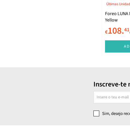
Últimas Unida
Foreo LUNA 
Yellow
108.
41
€
AD
Inscreve-te 
Sim, desejo re