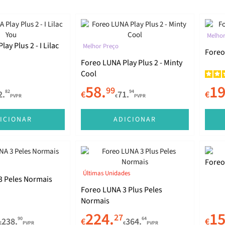
Melhor
ay Plus 2 - I Lilac
Melhor Preço
Foreo
Foreo LUNA Play Plus 2 - Minty
Cool
58.
19
99
82
94
2.
€
71.
€
PVPR
€
PVPR
ICIONAR
ADICIONAR
Foreo
Últimas Unidades
3 Peles Normais
Foreo LUNA 3 Plus Peles
Normais
224.
15
27
90
64
238.
€
364.
€
€
PVPR
€
PVPR