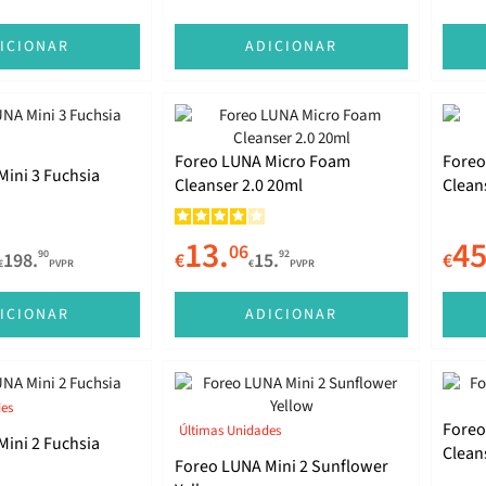
ICIONAR
ADICIONAR
Foreo LUNA Micro Foam
Foreo
ini 3 Fuchsia
Cleanser 2.0 20ml
Clean
13.
45
06
90
92
198.
€
15.
€
€
PVPR
€
PVPR
ICIONAR
ADICIONAR
des
Foreo
Últimas Unidades
ini 2 Fuchsia
Clean
Foreo LUNA Mini 2 Sunflower