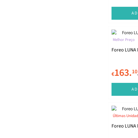
AD
Melhor Preço
Foreo LUNA M
163.
10
€
AD
Últimas Unida
Foreo LUNA M