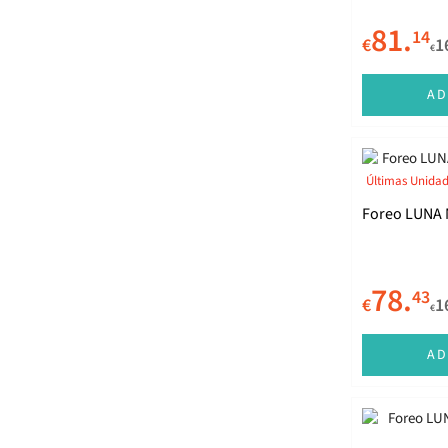
81.
14
€
1
€
AD
Últimas Unida
Foreo LUNA 
78.
43
€
1
€
AD