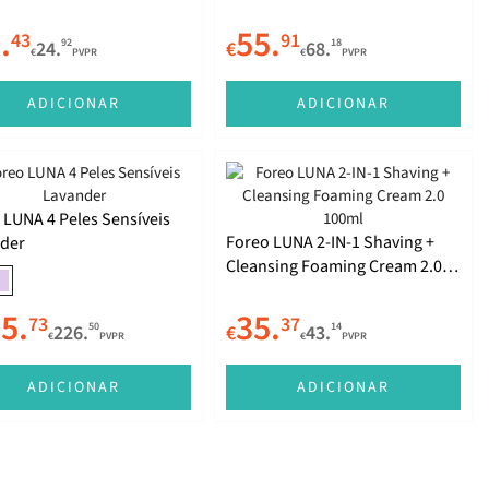
.
55.
43
91
92
18
24.
€
68.
€
PVPR
€
PVPR
ADICIONAR
ADICIONAR
 LUNA 4 Peles Sensíveis
Foreo LUNA 2-IN-1 Shaving +
der
Cleansing Foaming Cream 2.0
100ml
5.
35.
73
37
50
14
226.
€
43.
€
PVPR
€
PVPR
ADICIONAR
ADICIONAR