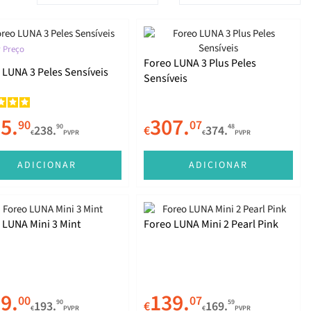
 Preço
Foreo LUNA 3 Plus Peles
 LUNA 3 Peles Sensíveis
Sensíveis
5.
307.
90
07
90
48
238.
€
374.
€
PVPR
€
PVPR
ADICIONAR
ADICIONAR
 LUNA Mini 3 Mint
Foreo LUNA Mini 2 Pearl Pink
9.
139.
00
07
90
59
193.
€
169.
€
PVPR
€
PVPR