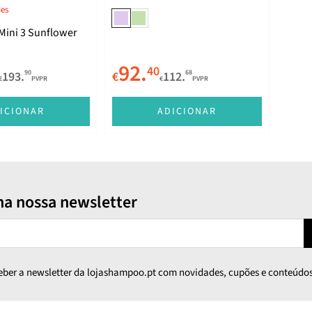
des
Mini 3 Sunflower
92.
40
90
68
193.
€
112.
€
PVPR
€
PVPR
ICIONAR
ADICIONAR
na nossa newsletter
ceber a newsletter da lojashampoo.pt com novidades, cupões e conteúdos