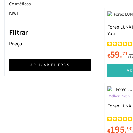
Cosméticos
KIWI
Foreo LUNA Pl
Filtrar
You
Preço
59.
71
€
7
€
APLICAR FILTROS
AD
Melhor Preço
Foreo LUNA 
195.
90
€