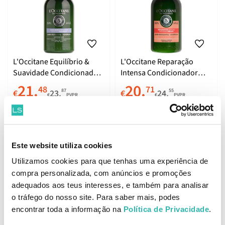
L'Occitane Equilíbrio &
L'Occitane Reparação
Suavidade Condicionador
Intensa Condicionador
250ml
250ml
21.
20.
48
71
87
55
€
23.
€
24.
€
PVPR
€
PVPR
ADICIONAR
BREVEMENTE ONLINE
Este website utiliza cookies
Utilizamos cookies para que tenhas uma experiência de
compra personalizada, com anúncios e promoções
adequados aos teus interesses, e também para analisar
o tráfego do nosso site. Para saber mais, podes
encontrar toda a informação na
Política de Privacidade
.