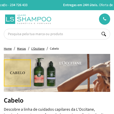
Entregas em 24H úteis.
Oferta de portes a partir de €45*
Home
Marcas
L'Occitane
Cabelo
Cabelo
Descobre a linha de cuidados capilares da L'Occitane,