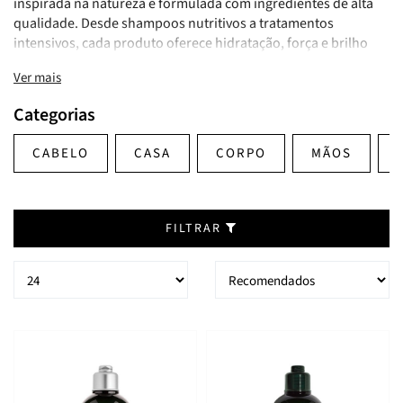
inspirada na natureza e formulada com ingredientes de alta
qualidade. Desde shampoos nutritivos a tratamentos
intensivos, cada produto oferece hidratação, força e brilho
para um cabelo saudável e revitalizado. Eleva a tua rotina
Ver mais
capilar com o luxo e a eficácia da L'Occitane!
Categorias
CABELO
CASA
CORPO
MÃOS
FILTRAR