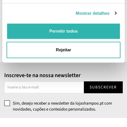
L'Occitane Reparação
Mostrar detalhes
Intensa Condicionador
500ml
28.
97
45
€
38.
€
PVPR
Permitir todos
BREVEMENTE ONLINE
Rejeitar
Inscreve-te na nossa newsletter
SUBSCREVER
Sim, desejo receber a newsletter da lojashampoo.pt com
novidades, cupões e conteúdos personalizados.