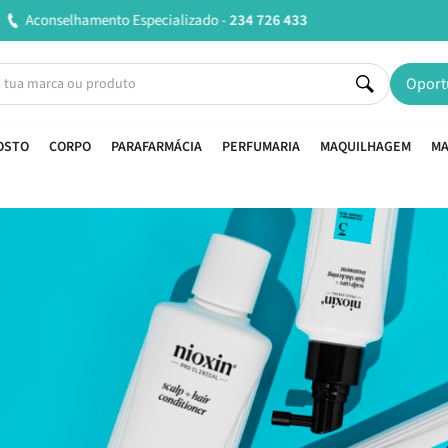
Entregas em 24H úteis.
Oferta de portes a partir de €45*
Oport
OSTO
CORPO
PARAFARMÁCIA
PERFUMARIA
MAQUILHAGEM
MA