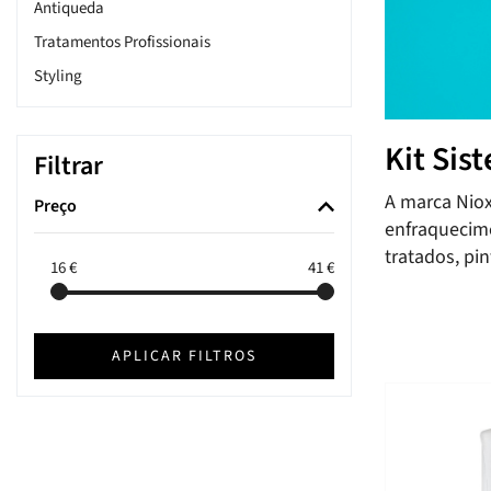
Antiqueda
Tratamentos Profissionais
Styling
Kit Sis
Filtrar
A marca Niox
Preço
enfraquecime
tratados, pi
16
€
41
€
APLICAR FILTROS