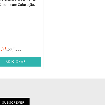
Cabelo com Coloração
erda de Densidade
ra 100ml
.
91
27
27.
€
PVPR
ADICIONAR
SUBSCREVER