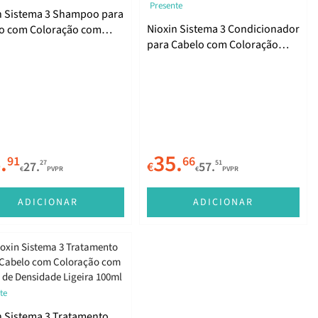
Presente
n Sistema 3 Shampoo para
Nioxin Sistema 3 Condicionador
o com Coloração com
para Cabelo com Coloração
 de Densidade
com Perda de Densidade
ra 300ml
Ligeira 1000ml
.
35.
91
66
27
51
27.
€
57.
€
PVPR
€
PVPR
ADICIONAR
ADICIONAR
te
n Sistema 3 Tratamento