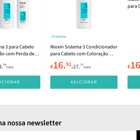
para 
com P
Ligei
Presente
ma 3 para Cabelo
Nioxin Sistema 3 Condicionador
ão com Perda de
para Cabelo com Coloração
geira Pack
com Perda de Densidade
16.
16
91
54
27
4.
€
27.
€
Ligeira 300ml
PVPR
€
PVPR
ICIONAR
ADICIONAR
na nossa newsletter