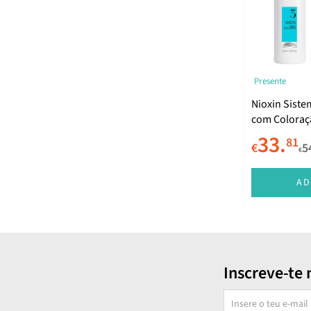
Presente
Nioxin Siste
com Coloraç
Densidade Li
33.
81
€
5
€
AD
Inscreve-te 