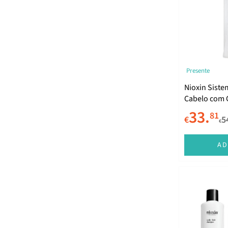
Presente
Nioxin Sist
Cabelo com 
Perda de De
33.
81
€
5
Ligeira 1000
€
AD