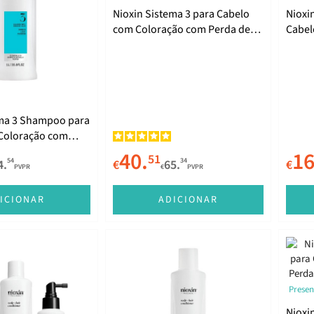
Nioxin Sistema 3 para Cabelo
Nioxi
com Coloração com Perda de
Cabel
Densidade Ligeira Pack XXL
Perda
Ligei
ema 3 Shampoo para
Coloração com
nsidade
40.
16
51
54
34
4.
€
65.
€
ml
PVPR
€
PVPR
ICIONAR
ADICIONAR
Presen
Nioxi