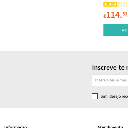
114.
51
€
AD
Inscreve-te 
Sim, desejo re
Informação
Atendimento