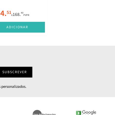
4.
51
40
168.
€
PVPR
ADICIONAR
SUBSCREVER
 personalizados.