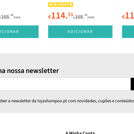
114.
11
51
40
40
168.
€
168.
€
€
PVPR
€
PVPR
ICIONAR
ADICIONAR
na nossa newsletter
ceber a newsletter da lojashampoo.pt com novidades, cupões e conteúdos
A Minha Conta