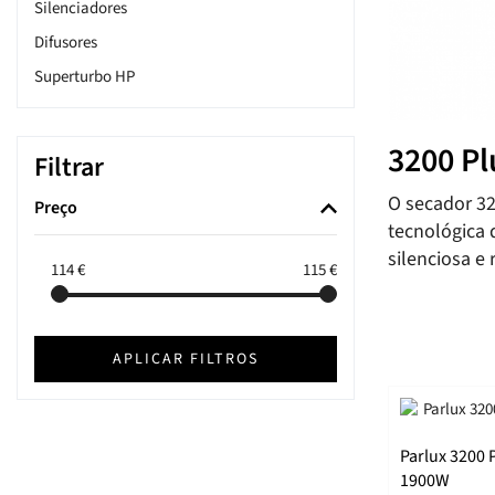
Silenciadores
Difusores
Superturbo HP
Alyon
Advance Light
3200 Pl
Filtrar
385 Power Light
O secador 32
Preço
3500 Super Compact
tecnológica 
3200 Compact
silenciosa e
114
€
115
€
Elysium
APLICAR FILTROS
Parlux 3200 
1900W