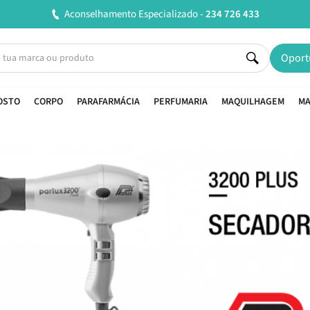
Entregas em 24H úteis.
Oferta de porte
Oport
OSTO
CORPO
PARAFARMÁCIA
PERFUMARIA
MAQUILHAGEM
MA