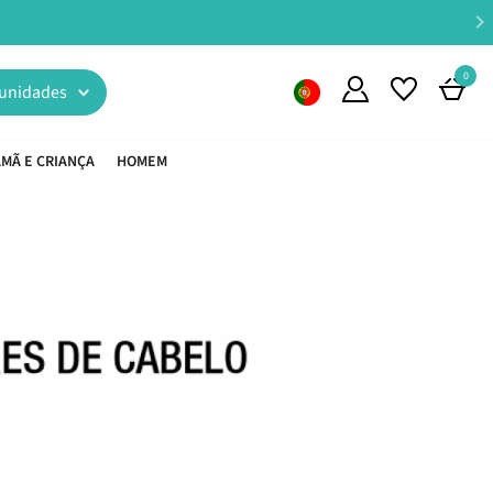
s a partir de €45*
0
unidades
MÃ E CRIANÇA
HOMEM