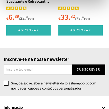
Suavizante e Refrescante
200ml
6.
33.
89
32
98
60
€
22.
€
78.
€
PVPR
€
PVPR
ADICIONAR
ADICIONAR
Inscreve-te na nossa newsletter
SUBSCREVER
Sim, desejo receber a newsletter da lojashampoo.pt com
novidades, cupões e conteúdos personalizados.
Informação