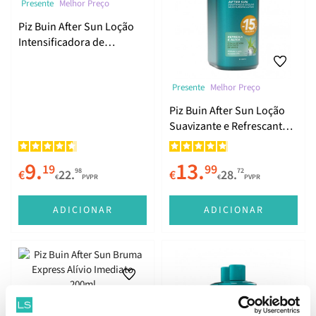
Presente
Melhor Preço
Piz Buin After Sun Loção
Intensificadora de
Bronzeado 200ml
Presente
Melhor Preço
Piz Buin After Sun Loção
Suavizante e Refrescante
2x200ml
9.
13.
19
99
98
72
€
22.
€
28.
€
PVPR
€
PVPR
ADICIONAR
ADICIONAR
Presente