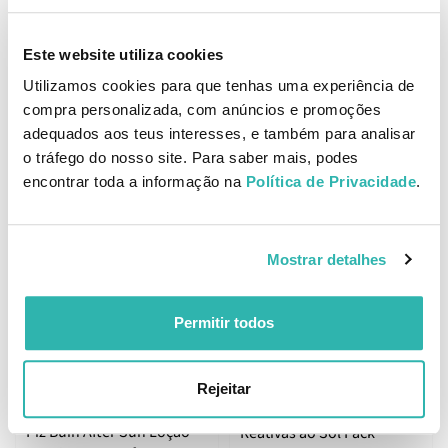
Piz Buin After Sun Bruma
Express Alívio Imediato
200ml
Este website utiliza cookies
Utilizamos cookies para que tenhas uma experiência de
Presente
compra personalizada, com anúncios e promoções
Piz Buin After Sun Loção
adequados aos teus interesses, e também para analisar
Intensificadora de
o tráfego do nosso site. Para saber mais, podes
Bronzeado 2x200ml
encontrar toda a informação na
Política de Privacidade
.
11.
14.
95
36
98
72
€
22.
€
28.
€
PVPR
€
PVPR
Mostrar detalhes
ADICIONAR
ADICIONAR
Permitir todos
Presente
Rejeitar
Presente
Piz Buin Peles Sensíveis e
Piz Buin After Sun Loção
Reativas ao Sol Pack