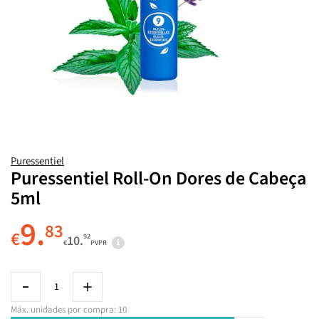
Puressentiel
Puressentiel Roll-On Dores de Cabeça
5ml
9.
83
€
92
10.
€
PVPR
Máx. unidades por compra: 10