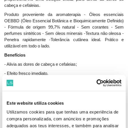
cabeça e cefaleias.
Produto proveniente da aromaterapia - Óleos essenciais
OEBBD (Óleo Essencial Botânica e Bioquimicamente Definido)
- Fórmula de origem 99,7% natural - Sem corantes - Sem
perfumes sintéticos - Sem óleos minerais -Textura não oleosa -
Penetra rapidamente -Tolerância cutânea ideal. Prático e
utilizável em todo o lado.
Benefícios
- Alivia as dores de cabeça e cefaleias;
- Efeito fresco imediato.
Composição:
Eucalyptus globulus, lavanda verdadeira,
romerinha com cineol, mirto vermelho, orégano, camomila
romana, Ravintsara, manjericão exótico, hortelã-pimenta.
Este website utiliza cookies
Como Usar:
Agite bem antes de cada aplicação. Quando sentir
uma sensação de dor, massaje cada "ponto de acupressão"
Utilizamos cookies para que tenhas uma experiência de
(têmporas, sobrancelhas, nuca, músculos trapézios) -consulte
compra personalizada, com anúncios e promoções
a imagem na abertura da embalagem- durante cerca de 5
adequados aos teus interesses, e também para analisar