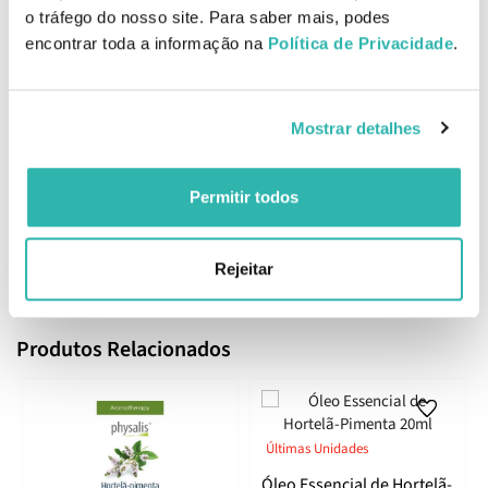
segundos com a esfera de massagem, efetuando círculos
o tráfego do nosso site. Para saber mais, podes
concêntricos. Repita se necessário.
encontrar toda a informação na
Política de Privacidade
.
Precauções:
Não utilizar em crianças com menos de 10 anos,
mulheres grávidas ou lactantes, pessoas com antecedentes de
distúrbios convulsivos ou epiléticos, pessoas alérgicas a
Mostrar detalhes
salicilatos. Em pessoas a fazer tratamento médico e crianças,
procurar aconselhamento junto de um profissional de saúde.
Evitar o contacto com os olhos e as mucosas. Manter fora do
Permitir todos
alcance das crianças. Não utilizar em pessoas alérgicas sem
efetuar primeiro um teste cutâneo. Uso externo.
EAN: 3401544695443
Rejeitar
Produtos Relacionados
Últimas Unidades
Óleo Essencial de Hortelã-