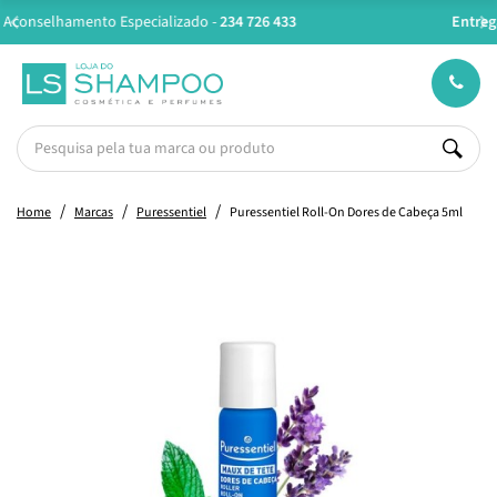
Entregas em 24H úteis.
Oferta de portes a partir de €45*
Home
Marcas
Puressentiel
Puressentiel Roll-On Dores de Cabeça 5ml