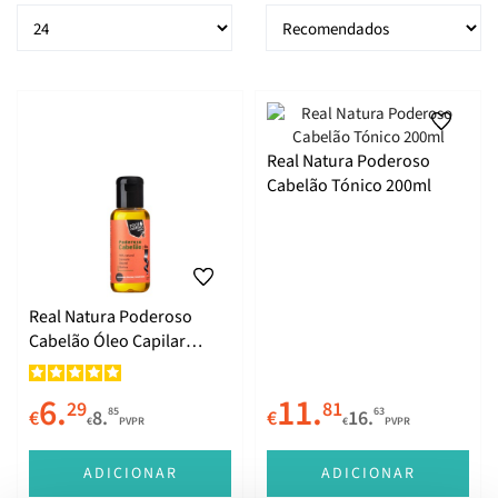
Real Natura Poderoso
Cabelão Tónico 200ml
Real Natura Poderoso
Cabelão Óleo Capilar
100ml
6.
11.
29
81
85
63
€
8.
€
16.
€
PVPR
€
PVPR
ADICIONAR
ADICIONAR