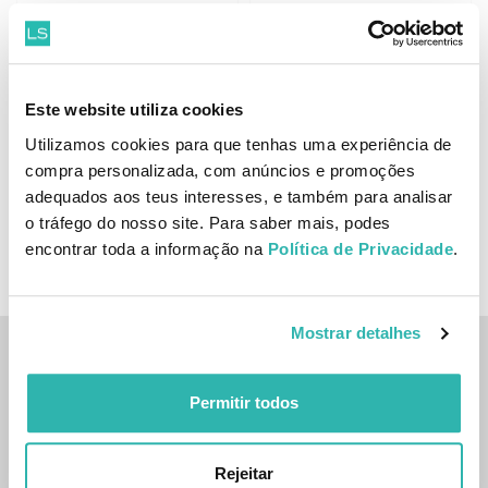
Este website utiliza cookies
Real Natura Poderoso
Real Natura Poderoso
Cabelão Shampoo Sem Sal
Cabelão Máscara Sem Sal
Utilizamos cookies para que tenhas uma experiência de
200ml
250ml
6.
6.
compra personalizada, com anúncios e promoções
43
48
06
12
€
9.
€
9.
€
PVPR
€
PVPR
adequados aos teus interesses, e também para analisar
o tráfego do nosso site. Para saber mais, podes
ADICIONAR
BREVEMENTE ONLINE
encontrar toda a informação na
Política de Privacidade
.
Mostrar detalhes
Inscreve-te na nossa newsletter
Permitir todos
SUBSCREVER
Sim, desejo receber a newsletter da lojashampoo.pt com
Rejeitar