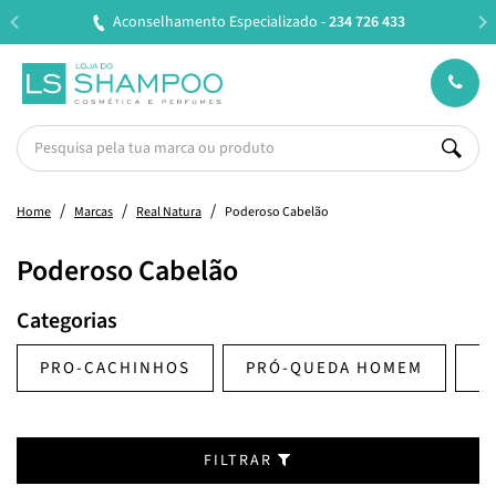
izado -
234 726 433
Entregas em 24H úteis.
Oferta de 
Home
Marcas
Real Natura
Poderoso Cabelão
Poderoso Cabelão
Categorias
PRO-CACHINHOS
PRÓ-QUEDA HOMEM
B
FILTRAR