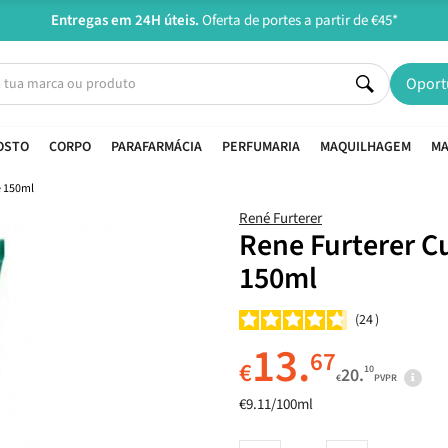
Entregas em 24H úteis.
Oferta de portes a partir de €45*
Oport
OSTO
CORPO
PARAFARMÁCIA
PERFUMARIA
MAQUILHAGEM
MA
e 150ml
René Furterer
Rene Furterer C
150ml
24
13.
67
€
10
20.
€
PVPR
€9.11/100ml