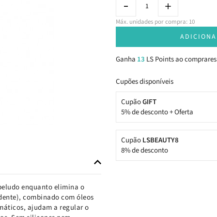
Máx. unidades por compra: 10
ADICIONA
Ganha
13
LS Points ao comprares
Cupões disponíveis
Cupão
GIFT
5% de desconto + Oferta
Cupão
LSBEAUTY8
8% de desconto
beludo enquanto elimina o
ndente), combinado com óleos
omáticos, ajudam a regular o