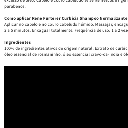
excesso de óleo. Cabelo e couro cabeludo se sente frescos e ligei
parabenos.
Como aplicar Rene Furterer Curbicia Shampoo Normalizante
Aplicar no cabelo e no couro cabeludo húmido. Massajar, enxagua
2 a 5 minutos. Enxaguar totalmente. Frequência de uso: 1 a 2 ve
Ingredientes
100% de ingredientes ativos de origem natural: Extrato de curbici
óleo essencial de rosmaninho, óleo essencial cravo-da-india e ól