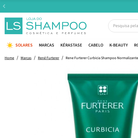
SOLARES
MARCAS
KÉRASTASE
CABELO
K-BEAUTY
R
Home
Marcas
René Furterer
Rene Furterer Curbicia Shampoo Normalizant