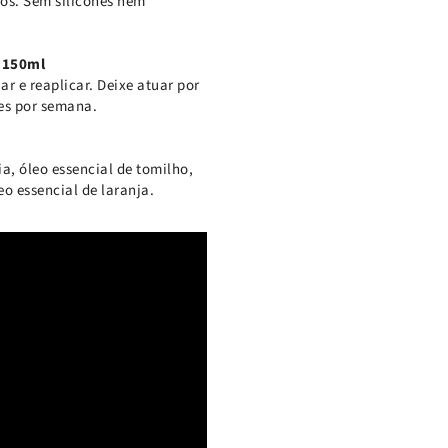
ros. Sem silicones nem
 150ml
r e reaplicar. Deixe atuar por
zes por semana.
a, óleo essencial de tomilho,
eo essencial de laranja.