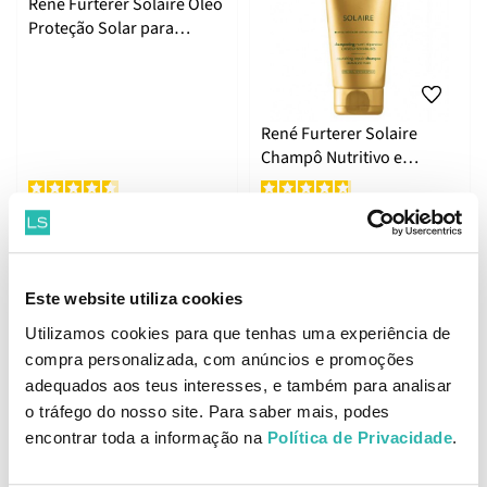
René Furterer Solaire Óleo
Proteção Solar para
Cabelo KPF50+ 100ml
René Furterer Solaire
Champô Nutritivo e
Reparador, depois do sol
200ml
13.
11.
49
24
49
13
€
22.
€
18.
€
PVPR
€
PVPR
ADICIONAR
ADICIONAR
Este website utiliza cookies
Utilizamos cookies para que tenhas uma experiência de
compra personalizada, com anúncios e promoções
adequados aos teus interesses, e também para analisar
o tráfego do nosso site. Para saber mais, podes
René Furterer Solaire Gel
Melhor Preço
encontrar toda a informação na
Política de Privacidade
.
Duche Nutritivo, depois do
René Furterer Solaire
sol corpo e cabelo 200ml
Fluido Proteção Solar para