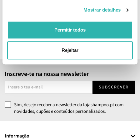
Cabelo KPF50+ 100ml
Mostrar detalhes
10.
12.
50
15
50
49
€
17.
€
22.
€
PVPR
€
PVPR
Permitir todos
ADICIONAR
BREVEMENTE ONLINE
Rejeitar
Inscreve-te na nossa newsletter
SUBSCREVER
Sim, desejo receber a newsletter da lojashampoo.pt com
novidades, cupões e conteúdos personalizados.
Informação