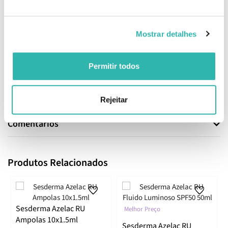
Sodium Cholate Sodium Hydroxide Tocopheryl Acetate Tranexamic
Acid Triethanolamine Triisopropanolamine Undecylenoyl
Phenylalanine Xanthan Gum.
Mostrar detalhes
EAN: 8429979208040
Informações de Segurança
Permitir todos
Informações de Fabricante
Rejeitar
Comentários
Produtos Relacionados
Sesderma Azelac RU
Melhor Preço
Ampolas 10x1.5ml
Sesderma Azelac RU