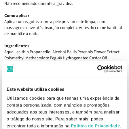
Não recomendado durante a gravidez.
Como aplicar
Aplicar umas gotas sobre a pele previamente limpa, com
massagem suave até absorção completa. Antes do creme habitual
de manhã e à noite.
Ingredientes
Aqua Lecithin Propanediol Alcohol Bellis Perennis Flower Extract
Polymethyl Methacrylate Peg-40 Hydrogenated Castor Oil
Propylene Glycol Pentaerythrityl Tetra-Di-T-Butyl
Hydroxyhydrocinnamate 4-Butylresorcinol Alcohol Denat Ascorbyl
Glucoside Azelaic Acid Bha Bht Caprylic/Capric Triglyceride
Carbomer Citronellyl Methylcrotonate Citrus Grandis Fruit Extract
Diacetyl Boldine Dipotassium Phosphate Disodium Edta Disodium
Este website utiliza cookies
Phosphate Ethylhexylglycerin Glycerin Glycyrrhetinic Acid
Utilizamos cookies para que tenhas uma experiência de
Hydrochloric Acid Hydroxypropyl Cyclodextrin Melissa Officinalis
compra personalizada, com anúncios e promoções
Leaf Extract Morus Alba Root Extract Niacin Nicotiana
Benthamiana Sh-Polypeptide-7 Parfum Peg/Ppg-20/6 Dimethicone
adequados aos teus interesses, e também para analisar
Phenethyl Alcohol Phenoxyethanol Polysorbate 20 Potassium
o tráfego do nosso site. Para saber mais, podes
Phosphate Potassium Sorbate Retinal Retinol Sodium Chloride
encontrar toda a informação na
Política de Privacidade
.