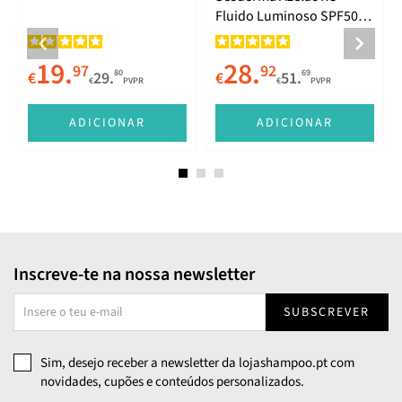
Fluido Luminoso SPF50
50ml
19.
28.
97
92
80
69
€
29.
€
51.
€
PVPR
€
PVPR
E
ADICIONAR
ADICIONAR
Inscreve-te na nossa newsletter
SUBSCREVER
Sim, desejo receber a newsletter da lojashampoo.pt com
novidades, cupões e conteúdos personalizados.