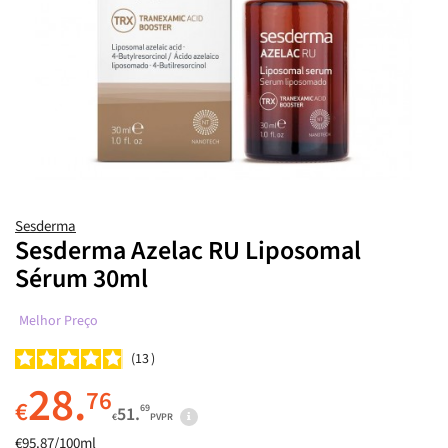
Sesderma
Sesderma Azelac RU Liposomal
Sérum 30ml
Melhor Preço
13
28.
76
€
69
51.
€
PVPR
€95.87/100ml