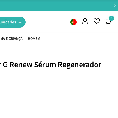
0
unidades
MÃ E CRIANÇA
HOMEM
r G Renew Sérum Regenerador