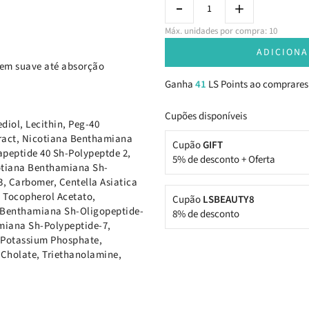
Máx. unidades por compra: 10
ADICIONA
gem suave até absorção
Ganha
41
LS Points ao comprares
Cupões disponíveis
diol, Lecithin, Peg-40
tract, Nicotiana Benthamiana
Cupão
GIFT
peptide 40 Sh-Polypeptde 2,
5% de desconto + Oferta
otiana Benthamiana Sh-
, Carbomer, Centella Asiatica
a Tocopherol Acetato,
Cupão
LSBEAUTY8
a Benthamiana Sh-Oligopeptide-
8% de desconto
miana Sh-Polypeptide-7,
, Potassium Phosphate,
 Cholate, Triethanolamine,