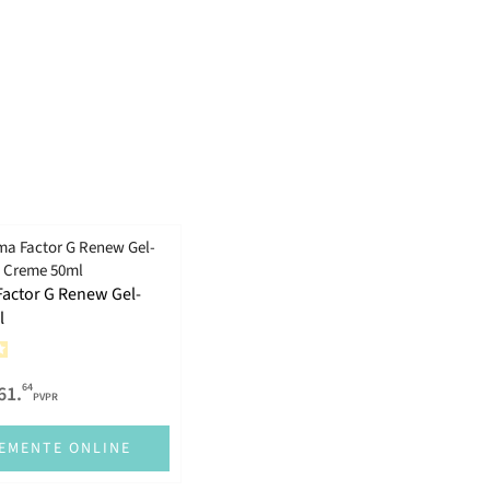
actor G Renew Gel-
l
64
61.
PVPR
EMENTE ONLINE