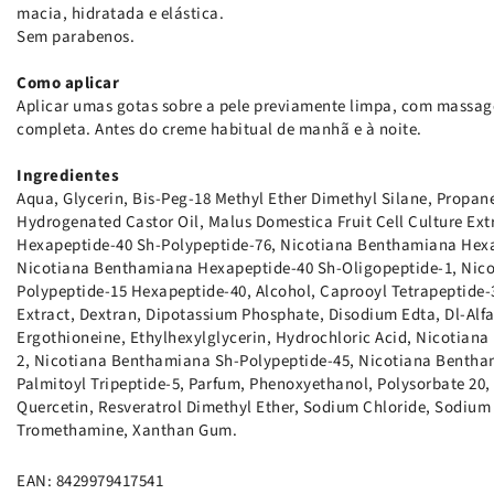
macia, hidratada e elástica.
Sem parabenos.
Como aplicar
Aplicar umas gotas sobre a pele previamente limpa, com massa
completa. Antes do creme habitual de manhã e à noite.
Ingredientes
Aqua, Glycerin, Bis-Peg-18 Methyl Ether Dimethyl Silane, Propane
Hydrogenated Castor Oil, Malus Domestica Fruit Cell Culture Ex
Hexapeptide-40 Sh-Polypeptide-76, Nicotiana Benthamiana Hexa
Nicotiana Benthamiana Hexapeptide-40 Sh-Oligopeptide-1, Nic
Polypeptide-15 Hexapeptide-40, Alcohol, Caprooyl Tetrapeptide-3
Extract, Dextran, Dipotassium Phosphate, Disodium Edta, Dl-Alf
Ergothioneine, Ethylhexylglycerin, Hydrochloric Acid, Nicotian
2, Nicotiana Benthamiana Sh-Polypeptide-45, Nicotiana Bentha
Palmitoyl Tripeptide-5, Parfum, Phenoxyethanol, Polysorbate 20
Quercetin, Resveratrol Dimethyl Ether, Sodium Chloride, Sodium
Tromethamine, Xanthan Gum.
EAN: 8429979417541