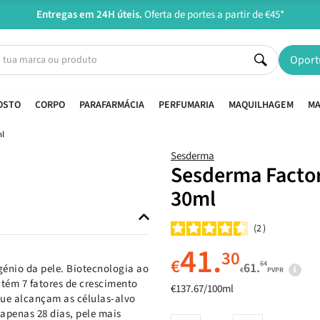
Entregas em 24H úteis.
Oferta de portes a partir de €45*
Oport
OSTO
CORPO
PARAFARMÁCIA
PERFUMARIA
MAQUILHAGEM
MA
ml
Sesderma
Sesderma Facto
30ml
2
41.
30
€
64
61.
énio da pele. Biotecnologia ao
€
PVPR
tém 7 fatores de crescimento
€137.67/100ml
que alcançam as células-alvo
 apenas 28 dias, pele mais