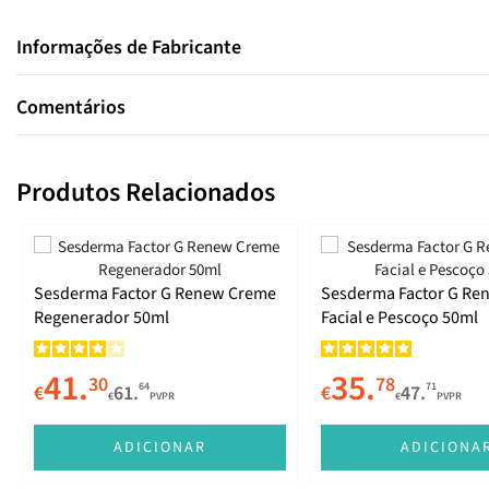
Informações de Fabricante
Comentários
Produtos Relacionados
Sesderma Factor G Renew Creme
Sesderma Factor G Re
Regenerador 50ml
Facial e Pescoço 50ml
41.
35.
30
78
64
71
€
61.
€
47.
€
PVPR
€
PVPR
ADICIONAR
ADICIONA