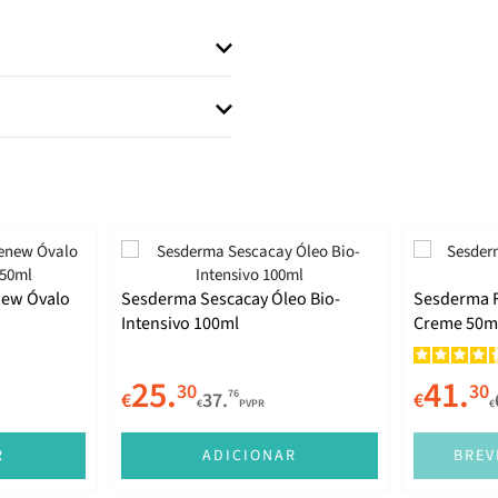
new Óvalo
Sesderma Sescacay Óleo Bio-
Sesderma F
Intensivo 100ml
Creme 50m
25.
41.
30
30
76
€
37.
€
€
PVPR
€
R
ADICIONAR
BREV