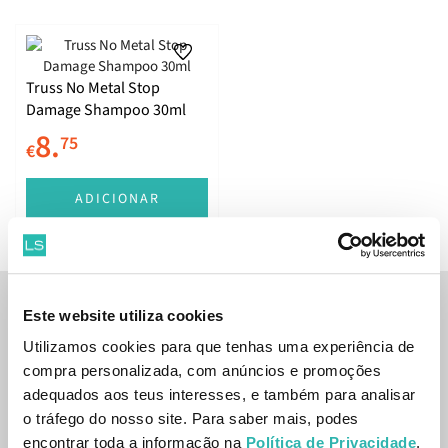
Truss No Metal Stop
Damage Shampoo 30ml
8.
75
€
ADICIONAR
Inscreve-te na nossa newsletter
Este website utiliza cookies
Utilizamos cookies para que tenhas uma experiência de
SUBSCREVER
compra personalizada, com anúncios e promoções
adequados aos teus interesses, e também para analisar
Sim, desejo receber a newsletter da lojashampoo.pt com
o tráfego do nosso site. Para saber mais, podes
novidades, cupões e conteúdos personalizados.
encontrar toda a informação na
Política de Privacidade
.