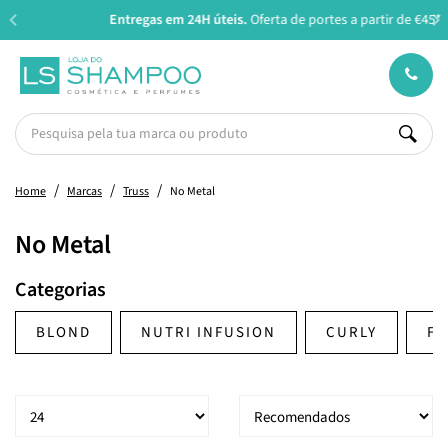
Entregas em 24H úteis.
Oferta de portes a partir de €45*
Home
Marcas
Truss
No Metal
No Metal
Categorias
BLOND
NUTRI INFUSION
CURLY
FR