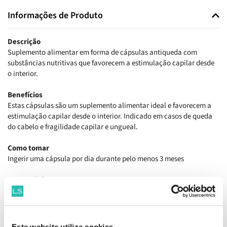
Informações de Produto
Descrição
Suplemento alimentar em forma de cápsulas antiqueda com
substâncias nutritivas que favorecem a estimulação capilar desde
o interior.
Benefícios
Estas cápsulas são um suplemento alimentar ideal e favorecem a
estimulação capilar desde o interior. Indicado em casos de queda
do cabelo e fragilidade capilar e ungueal.
Como tomar
Ingerir uma cápsula por dia durante pelo menos 3 meses
Composição
Extrato de Serenoa Repens L. - 100ml, Queratina - 50mg, Cistina -
150mg, Zinco - 15mg, Selénio - 20 µg, Biotina - 0,15mg, Retinol -
0,8mg, Cianocobalamina - t1 µg, Ácido Fólico - 0,2mg.
Este website utiliza cookies