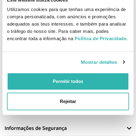
Precauções
Utilizamos cookies para que tenhas uma experiência de
Não exceder a toma expressamente recomendada.
Não recomendado em mulheres grávidas ou a amamentar.
compra personalizada, com anúncios e promoções
Os suplementos alimentares não devem ser utilizados como
adequados aos teus interesses, e também para analisar
substitutos de um regime alimentar variado e equilibrado e um
o tráfego do nosso site. Para saber mais, podes
estilo de vida saudável.
encontrar toda a informação na
Política de Privacidade
.
Manter fora da vista e do alcance das crianças. Conservar bem
fechado num lugar fresco e seco.
Mostrar detalhes
Permitir todos
Rejeitar
EAN: 8437000435181
Informações de Segurança