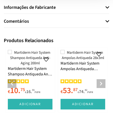
Informações de Fabricante
Comentários
Produtos Relacionados
Martiderm Hair System
Martiderm Hair System
Ampolas Antiqueda
Shampoo Antiqueda Anti-
28x3ml
Aging 200ml
10.
53.
75
87
55
82
€
16.
€
74.
€
PVPR
€
PVPR
ADICIONAR
ADICIONAR