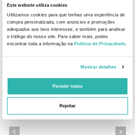
Polyquaternium-7, Propylene Glycol, Xylitol, Sodium Sarcosinate,
Este website utiliza cookies
Tetrasodium Edta, Polysorbate 20, Disodium Edta,
Ethylhexylglycerin, Peg-20 Glyceryl Laurate, Glucose, Tocopherol,
Utilizamos cookies para que tenhas uma experiência de
Linoleic Acid, Retinyl Palmitate, Caprylic/Capric Triglyceride,
compra personalizada, com anúncios e promoções
Diethylhexyl Syringylidenemalonate, Phenoxyethanol, Sodium
adequados aos teus interesses, e também para analisar
Benzoate, Potassium Sorbate, Chlorphenesin, Alpha-Isomethyl
o tráfego do nosso site. Para saber mais, podes
Ionone, Linalool, Hydroxycitronellal. Mohs04.
encontrar toda a informação na
Política de Privacidade
.
Produtos Relacionados
Mostrar detalhes
Permitir todos
Moroccanoil Hydration
Moroccanoil Hydration
Condicionador 250ml
Shampoo 250ml
Rejeitar