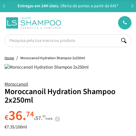
Entregas em 24H úteis.
Oferta de portes a partir de €45*
Home
Moroccanoil Hydration Shampoo 2x250ml
Moroccanoil
Moroccanoil Hydration Shampoo
2x250ml
36.
74
€
92
57.
€
PVPR
€7.35/100ml