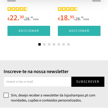
22.
18.
30
95
96
96
€
28.
€
28.
€
PVPR
€
PVPR
E
ADICIONAR
ADICIONAR
Inscreve-te na nossa newsletter
SUBSCREVER
Sim, desejo receber a newsletter da lojashampoo.pt com
novidades, cupões e conteúdos personalizados.