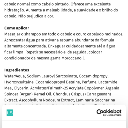
cabelo normal como cabelo pintado. Oferece uma excelente
hidratação. Aumenta a maleabilidade, a suavidade e o brilho do
cabelo. Não prejudica a cor.
Como aplicar
Massajar o shampoo em todo o cabelo e couro cabeludo molhados.
Acrescentar água para ativar a espuma abundante da fórmula
altamente concentrada. Enxaguar cuidadosamente até a água
ficar limpa. Repetir se necessário e, de seguida, colocar
condicionador da mesma gama Moroccanoil.
Ingredientes
Water/Aqua, Sodium Lauroyl Sarcosinate, Cocamidopropyl
Hydroxysultaine, Cocamidopropyl Betaine, Perfume, Lactamide
Mea, Glycerin, Acrylates/Palmeth-25 Acrylate Copolymer, Argania
Spinosa (Argan) Kernel Oil, Chondrus Crispus (Carrageenan)
Extract, Ascophyllum Nodosum Extract, Laminaria Saccharina
Extract, Palmaria Palmata Extract, Undaria Pinnatifida Extract,
Xylitylglucoside, Peg-150 Pentaerythrityl Tetrastearate,
Anhydroxylitol, Sodium Pca, Styrene/Acrylates Copolymer, Peg-6
Caprylic/Capric Glycerides, Citric Acid, Lauric Acid,