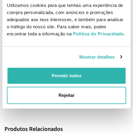
dia para hidratar, suavizar e proteger.
Utilizamos cookies para que tenhas uma experiência de
compra personalizada, com anúncios e promoções
Ingredientes
adequados aos teus interesses, e também para analisar
Phytosteryl/Isostearyl/Cetyl/Stearyl/Behenyl Dimer Dilinoleate,
o tráfego do nosso site. Para saber mais, podes
Polybutene, Triisostearyl Citrate, Argania Spinosa (Argan) Kernel
encontrar toda a informação na
Política de Privacidade
.
Oil, Pentaerythrityl Tetraisostearate, Butyrospermum Parkii (Shea)
Butter, Hydrogenated Argania Spinosa (Argan) Kernel Oil, Ricinus
Communis (Castor) Seed Oil, Synthetic Wax, Disteardimonium
Hectorite, Parfum/Fragrance, Helianthus Annuus (Sunflower) Seed
Mostrar detalhes
Wax, Glycine Soja (Soybean) Oil, Ethylhexyl Palmitate,
Caprylic/Capric Triglyceride, Triethyl Citrate, Glyceryl Caprylate,
Tribehenin, Sorbitan Olivate, Tocopherol, Sorbitan Isostearate,
Permitir todos
Stearalkonium Hectorite, Sodium Hyaluronate, Propylene
Carbonate, Palmitoyl Tripeptide-1, Caproic Acid, Palmitoyl
Hexapeptide-12, Geraniol, Linalool, Vanillin, Mentha Viridis
Rejeitar
(Spearmint) Leaf Oil. Molbmt01.
EAN: 7290116979618
Produtos Relacionados