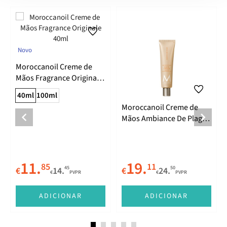
Novo
Moroccanoil Creme de
Mãos Fragrance Originale
40ml
40ml
100ml
Moroccanoil Creme de
Mãos Ambiance De Plage
100ml
11.
19.
85
11
45
50
€
14.
€
24.
€
PVPR
€
PVPR
ADICIONAR
ADICIONAR