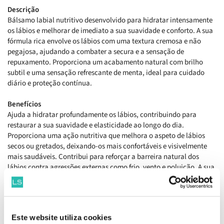
Descrição
Bálsamo labial nutritivo desenvolvido para hidratar intensamente
os lábios e melhorar de imediato a sua suavidade e conforto. A sua
fórmula rica envolve os lábios com uma textura cremosa e não
pegajosa, ajudando a combater a secura e a sensação de
repuxamento. Proporciona um acabamento natural com brilho
subtil e uma sensação refrescante de menta, ideal para cuidado
diário e proteção contínua.
Benefícios
Ajuda a hidratar profundamente os lábios, contribuindo para
restaurar a sua suavidade e elasticidade ao longo do dia.
Proporciona uma ação nutritiva que melhora o aspeto de lábios
secos ou gretados, deixando-os mais confortáveis e visivelmente
mais saudáveis. Contribui para reforçar a barreira natural dos
lábios contra agressões externas como frio, vento e poluição. A sua
textura confortável e não pegajosa permite reaplicação frequente,
mantendo os lábios protegidos, macios e com brilho natural.
Como aplicar
Este website utiliza cookies
Aplicar diretamente nos lábios sempre que necessário ao longo do