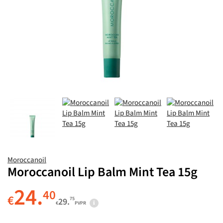
Moroccanoil
Moroccanoil Lip Balm Mint Tea 15g
24.
40
€
75
29.
€
PVPR