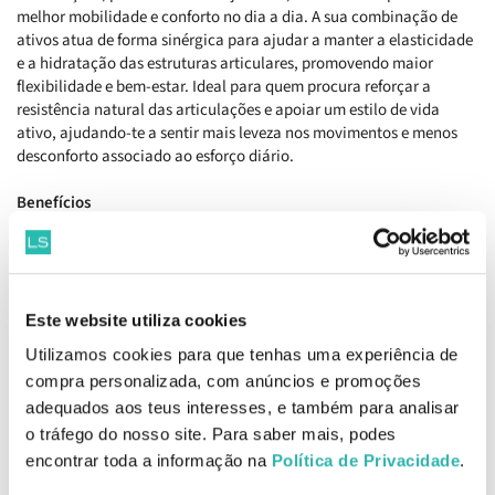
melhor mobilidade e conforto no dia a dia. A sua combinação de
ativos atua de forma sinérgica para ajudar a manter a elasticidade
e a hidratação das estruturas articulares, promovendo maior
flexibilidade e bem-estar. Ideal para quem procura reforçar a
resistência natural das articulações e apoiar um estilo de vida
ativo, ajudando-te a sentir mais leveza nos movimentos e menos
desconforto associado ao esforço diário.
Benefícios
Ajuda a manter a hidratação e elasticidade das articulações,
contribuindo para um movimento mais suave e confortável. Apoia
a saúde dos tecidos conjuntivos, incluindo cartilagens e pele,
promovendo maior resistência e integridade estrutural. Contribui
para a melhoria da mobilidade e flexibilidade, ajudando a reduzir a
Este website utiliza cookies
sensação de rigidez. Favorece o conforto articular em situações de
Utilizamos cookies para que tenhas uma experiência de
esforço físico ou desgaste natural. Apoia o bem-estar geral,
compra personalizada, com anúncios e promoções
ajudando-te a manter um estilo de vida mais ativo e equilibrado.
adequados aos teus interesses, e também para analisar
Como tomar
o tráfego do nosso site. Para saber mais, podes
Tomar 2 cápsulas, 1 a 2 vezes por dia, com as refeições.
encontrar toda a informação na
Política de Privacidade
.