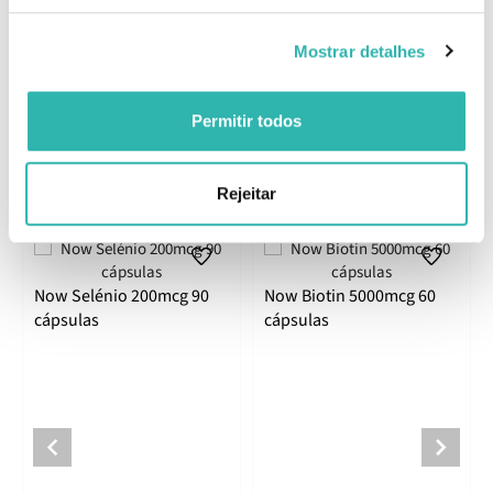
Composição
Sódio (a partir de Hialuronato de Sódio) - 10mg, Ácido Hialurónico
Mostrar detalhes
(a partir de Hialuronato de Sódio) - 100mg, Metilsulfonilmetano
(MSM) - 900mg.
EAN: 733739031563
Permitir todos
Produtos Relacionados
Rejeitar
Now Selénio 200mcg 90
Now Biotin 5000mcg 60
cápsulas
cápsulas