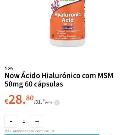
Now
Now Ácido Hialurónico com MSM
50mg 60 cápsulas
28.
80
€
30
31.
€
PVPR
Máx. unidades por compra: 10