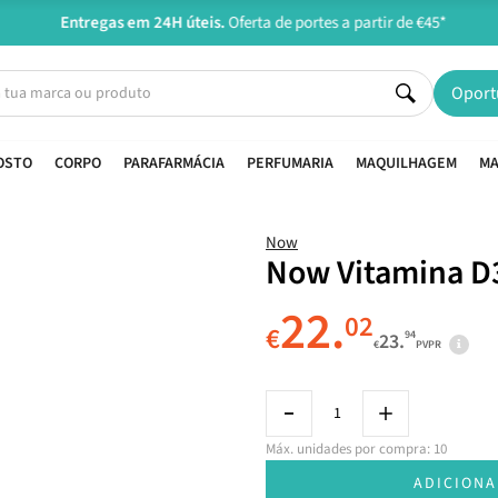
Entregas em 24H úteis.
Oferta de portes a partir de €45*
Oport
OSTO
CORPO
PARAFARMÁCIA
PERFUMARIA
MAQUILHAGEM
MA
Now
Now Vitamina D3
22.
02
€
94
23.
€
PVPR
Máx. unidades por compra: 10
ADICIONA