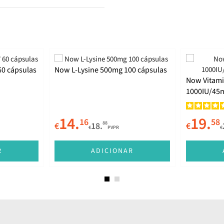
0 cápsulas
Now L-Lysine 500mg 100 cápsulas
Now Vitami
1000IU/45m
14.
19.
16
58
88
€
18.
€
€
PVPR
€
R
ADICIONAR