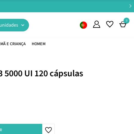
0
unidades
MÃ E CRIANÇA
HOMEM
 5000 UI 120 cápsulas
R