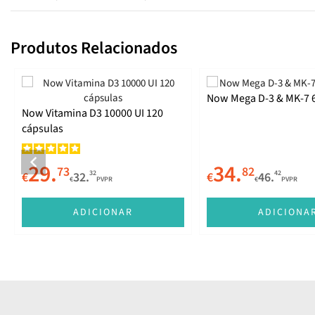
Produtos Relacionados
Now Mega D-3 & MK-7 6
Now Vitamina D3 10000 UI 120
cápsulas
29.
34.
73
82
32
42
€
32.
€
46.
€
PVPR
€
PVPR
ADICIONAR
ADICIONA