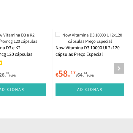
na D3 e K2
Now Vitamina D3 10000 UI 2x120
cg 120 cápsulas
cápsulas Preço Especial
58.
17
10
64
26.
€
64.
PVPR
€
PVPR
ADICIONAR
ADICIONAR