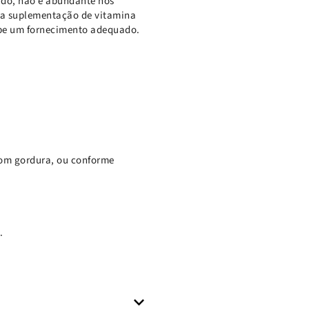
tudo, não é abundante nos
, a suplementação de vitamina
ebe um fornecimento adequado.
com gordura, ou conforme
.