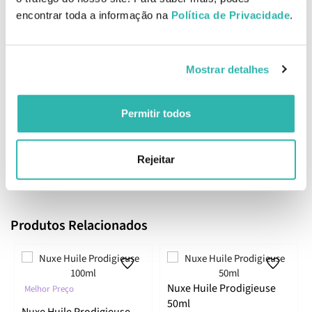
-Amêndoas doces, calmante
encontrar toda a informação na
Política de Privacidade
.
-Camélia, hidratante
-Borragem, antienvelhecimento
-Avelã, suavizante
-Macadâmia, nutritivo
Mostrar detalhes
-Argão, reparador
EFEITO ANTIOXIDANTE
-Vitamina E
Permitir todos
EAN: 3264680009785
Rejeitar
Comentários
Produtos Relacionados
Nuxe Huile Prodigieuse
Melhor Preço
50ml