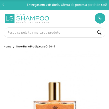
Entregas em 24H úteis.
Oferta de portes a partir de €45*
Home
Nuxe Huile Prodigieuse Or 50ml