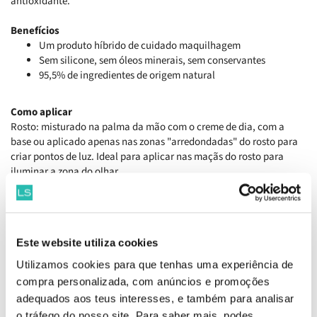
antioxidante.
Benefícios
Um produto híbrido de cuidado maquilhagem
Sem silicone, sem óleos minerais, sem conservantes
95,5% de ingredientes de origem natural
Como aplicar
Rosto: misturado na palma da mão com o creme de dia, com a
base ou aplicado apenas nas zonas "arredondadas" do rosto para
criar pontos de luz. Ideal para aplicar nas maçãs do rosto para
iluminar a zona do olhar.
Corpo: para redesenhar e colocar em destaque pontos fortes
(decote, ombros, pernas) ou para sublimar o bronzeado.
Cabelo: um toque de luminosidade numa única aplicação, colocar
umas gotas para iluminar de imediato o cabelo.
Este website utiliza cookies
Ingredientes
Utilizamos cookies para que tenhas uma experiência de
NUTRE, REPARA, SUBLIMA
compra personalizada, com anúncios e promoções
Óleos Preciosos 100% vegetais:
adequados aos teus interesses, e também para analisar
-Tsubaki, altamente nutritivo e antienvelhecimento
o tráfego do nosso site. Para saber mais, podes