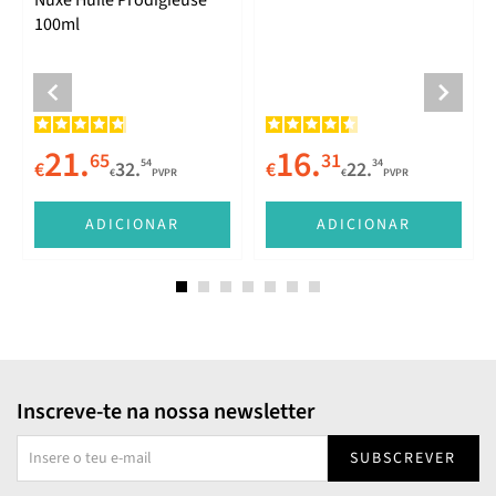
Nuxe Huile Prodigieuse
100ml
21.
16.
65
31
54
34
€
32.
€
22.
€
PVPR
€
PVPR
ADICIONAR
ADICIONAR
Inscreve-te na nossa newsletter
SUBSCREVER