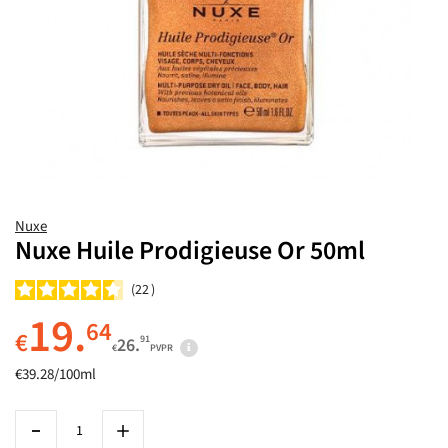
Nuxe
Nuxe Huile Prodigieuse Or 50ml
22
19.
64
€
91
26.
€
PVPR
€39.28/100ml