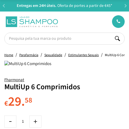
Entregas em 24H úteis.
Oferta de portes a partir de €45*
Home
Parafarmácia
Sexualidade
Estimulantes Sexuais
MultiUp 6 Comp
Fharmonat
MultiUp 6 Comprimidos
29.
58
€