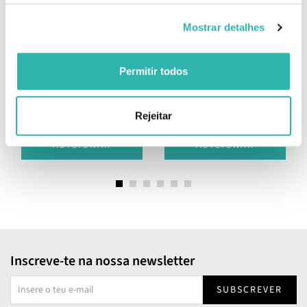
Cranberry + Vitamina C 30
Seiva Óptima 60
Mostrar detalhes
Cápsulas
Comprimidos
Permitir todos
20.
24.
48
85
€
€
Rejeitar
ADICIONAR
ADICIONAR
Inscreve-te na nossa newsletter
SUBSCREVER