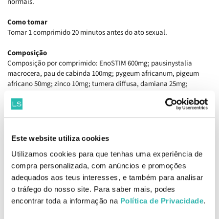
normais.
Como tomar
Tomar 1 comprimido 20 minutos antes do ato sexual.
Composição
Composição por comprimido: EnoSTIM 600mg; pausinystalia
macrocera, pau de cabinda 100mg; pygeum africanum, pigeum
africano 50mg; zinco 10mg; turnera diffusa, damiana 25mg;
tribulus terrestris, tribulus 190mg.
Precauções
Não exceder a dose diária recomendada. O produto não deve ser
utilizado em caso de hipersensibilidade ou alergia a qualquer um
Este website utiliza cookies
dos seus constituintes.
Utilizamos cookies para que tenhas uma experiência de
EAN: 5600315101567
compra personalizada, com anúncios e promoções
adequados aos teus interesses, e também para analisar
o tráfego do nosso site. Para saber mais, podes
Produtos Relacionados
encontrar toda a informação na
Política de Privacidade
.