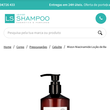
Entregas em 24H úteis.
Oferta de portes a partir de €45*
Home
Corpo
Preocupações
Celulite
Mizon Niacinamide Loção de Banh