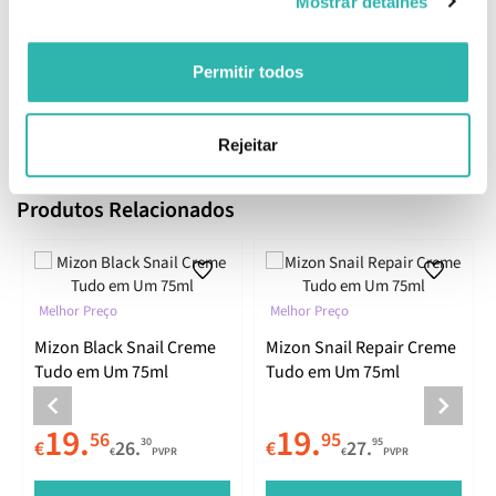
Mostrar detalhes
Olivate, Sorbitan Olivate, Xanthan Gum, Sorbitan Stearate,
Polysorbate 60, Carbomer, Triethanolamine, Ethylhexylglycerin,
Sodium Acrylate/Sodium Acryloyldimethyl Taurate Copolymer,
Permitir todos
Isohexadecane, Disodium EDTA, Polysorbate 80, Sodium
Hyaluronate, 3-O-Ethyl Ascorbic Acid, Lactic Acid.
EAN: 8809663753405
Rejeitar
Produtos Relacionados
Melhor Preço
Melhor Preço
Mizon Black Snail Creme
Mizon Snail Repair Creme
Tudo em Um 75ml
Tudo em Um 75ml
19.
19.
56
95
30
95
€
26.
€
27.
€
PVPR
€
PVPR