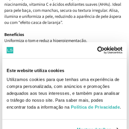
niacinamida, vitamina C e ácidos esfoliantes suaves (AHAs). Ideal
para pele baça, com manchas, secura ou textura irregular. Alisa,
ilumina e uniformiza a pele, reduzindo a aparência de pele áspera
ou com “efeito casca de laranja”.
Benefícios
Uniformiza o tom e reduz a hiperpigmentação.
Hidrata em profundidade e melhora a elasticidade.
Refina a textura da pele com uma esfoliação suave.
Reforça a barreira cutânea e protege contra agressões externas.
Revitaliza e ilumina a pele baça.
Este website utiliza cookies
Como aplicar
Utilizamos cookies para que tenhas uma experiência de
Aplicar sobre a pele limpa e ligeiramente húmida.
compra personalizada, com anúncios e promoções
Espalhar uma quantidade adequada por todo o corpo.
adequados aos teus interesses, e também para analisar
Massajar com movimentos circulares até absorção total.
o tráfego do nosso site. Para saber mais, podes
Usar diariamente, de manhã e à noite.
encontrar toda a informação na
Política de Privacidade
.
Ingredientes
Water, Niacinamide, Cetyl Ethylhexanoate, 1,2-Hexanediol,
Methylpropanediol, Caprylic/Capric Triglyceride, Glycerin, Cetearyl