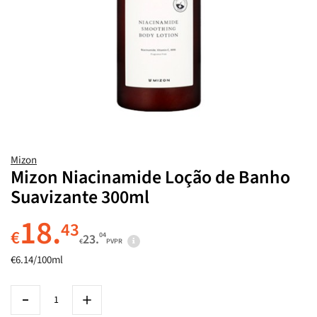
Mizon
Mizon Niacinamide Loção de Banho
Suavizante 300ml
18.
43
€
04
23.
€
PVPR
€6.14/100ml