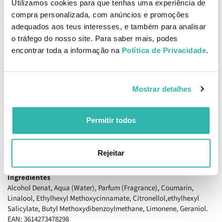
Prada com uma elegância clássica e um toque de criatividade na
Utilizamos cookies para que tenhas uma experiência de
sua tampa original.
compra personalizada, com anúncios e promoções
adequados aos teus interesses, e também para analisar
Pirâmide olfativa
o tráfego do nosso site. Para saber mais, podes
Notas de Topo: Lavanda
encontrar toda a informação na
Política de Privacidade
.
Notas de Coração: Patchouli
Notas de Fundo: Madeira de Sândalo
Como aplicar
Prada Amber Pour Homme Eau de Toilette 100ml
Mostrar detalhes
Para uma fragrância subtil e uniforme, aplique numa área aberta e
criar uma névoa em redor do seu corpo.
Para intensificar a presença da fragrância, aplique nas áreas de
Permitir todos
maior temperatura corporal, como nas dobras dos joelhos,
cotovelos e zona interna do pescoço.
Para evitar a alteração da sua fragrância, evite massajar a pele
Rejeitar
após a aplicação.
Ingredientes
Alcohol Denat, Aqua (Water), Parfum (Fragrance), Coumarin,
Linalool, Ethylhexyl Methoxycinnamate, Citronellol,ethylhexyl
Salicylate, Butyl Methoxydibenzoylmethane, Limonene, Geraniol.
EAN: 3614273478298