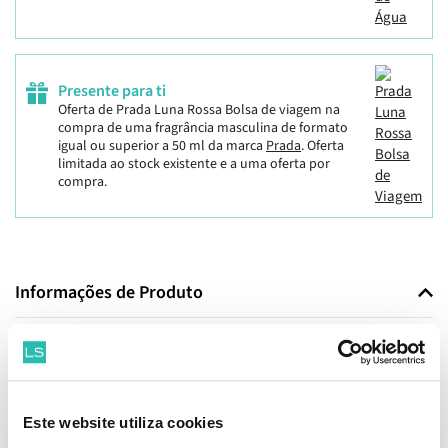
Presente para ti
Oferta de Prada Luna Rossa Bolsa de viagem
na
compra de uma fragrância masculina de formato
igual ou superior a 50 ml da marca
Prada
.
Oferta
limitada ao stock existente e a uma oferta por
compra.
Informações de Produto
Prada Amber Pour Homme Eau de Toilette é a fragrância Prada
para um homem confiante e autêntico. Uma fragrância fresca e
sensual, um perfume Fougère Ambarino, que combina uma mistura
de Lavanda, Patchouli e Madeira de Sândalo.
Este website utiliza cookies
O sóbrio frasco retangular de Prada Amber incorpora a estética de