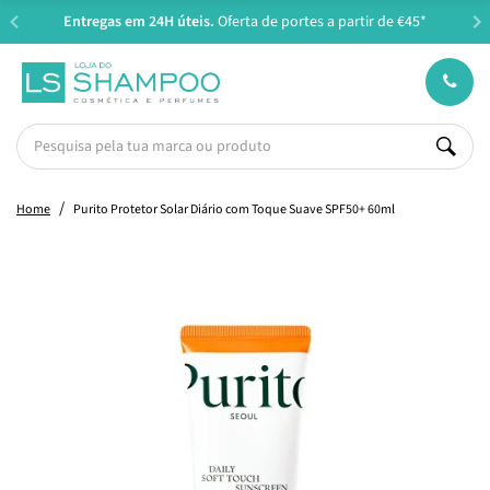
Entregas em 24H úteis.
Oferta de portes a partir de €45*
Home
Purito Protetor Solar Diário com Toque Suave SPF50+ 60ml