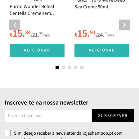
Purito Hydro Wave Deep
Purito Wonder Releaf
Sea Creme 50ml
Centella Creme sem
Perfume 50ml
15.
15.
84
91
00
70
€
21.
€
24.
€
PVPR
€
PVPR
E
ADICIONAR
ADICIONAR
Inscreve-te na nossa newsletter
SUBSCREVER
Sim, desejo receber a newsletter da lojashampoo.pt com