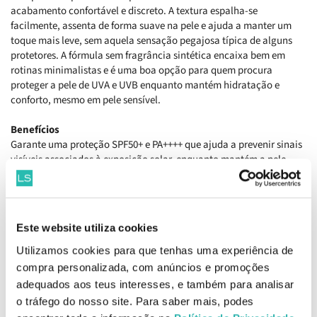
acabamento confortável e discreto. A textura espalha-se
facilmente, assenta de forma suave na pele e ajuda a manter um
toque mais leve, sem aquela sensação pegajosa típica de alguns
protetores. A fórmula sem fragrância sintética encaixa bem em
rotinas minimalistas e é uma boa opção para quem procura
proteger a pele de UVA e UVB enquanto mantém hidratação e
conforto, mesmo em pele sensível.
Benefícios
Garante uma proteção SPF50+ e PA++++ que ajuda a prevenir sinais
visíveis associados à exposição solar, enquanto mantém a pele
com sensação mais macia e cuidada ao longo do dia. A presença
de pantenol e Centella asiatica apoia o conforto e a sensação de
pele mais calma, e o complexo de ceramidas com colesterol ajuda
a reforçar a barreira cutânea, contribuindo para uma hidratação
Este website utiliza cookies
mais estável e para uma pele com aspeto mais equilibrado.
Utilizamos cookies para que tenhas uma experiência de
Como aplicar
compra personalizada, com anúncios e promoções
Aplicar uniformemente como último passo da rotina, pelo menos 15
adequados aos teus interesses, e também para analisar
minutos antes da exposição solar, e reaplicar conforme necessário.
o tráfego do nosso site. Para saber mais, podes