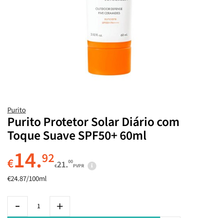
Purito
Purito Protetor Solar Diário com
Toque Suave SPF50+ 60ml
14.
92
€
00
21.
€
PVPR
€24.87/100ml