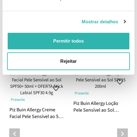
DisodiumEDTA, Ascorbyl Palmitate, Phenoxyethanol, Potassium
Sorbate, Parfum.
EAN: 3574661117621
Mostrar detalhes
Comentários
Permitir todos
Produtos Relacionados
Rejeitar
Presente
Presente
Piz Buin Allergy Loção
Piz Buin Allergy Creme
Pele Sensível ao Sol
Facial Pele Sensível ao Sol
SPF15 200ml
SPF50+ 50ml + OFERTA
Stick Labial SPF30 4.9g