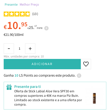
Presente
Melhor Preço
13
10.
95
€
17
25.
€
PVPR
€21.90/100ml
Máx. unidades por compra: 10
ADICIONAR
Ganha
10
LS Points ao comprares este produto.
Presente para ti
Oferta de Stick Labial Aloe Vera SPF30 em
compras superiores a 40€ na marca Piz Buin.
Limitado ao stock existente e a uma oferta por
compra.