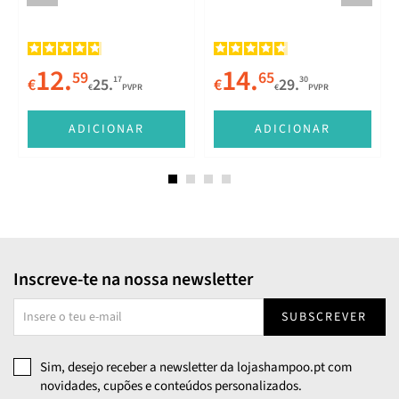
12.
14.
59
65
17
30
€
25.
€
29.
€
PVPR
€
PVPR
ADICIONAR
ADICIONAR
Inscreve-te na nossa newsletter
SUBSCREVER
Sim, desejo receber a newsletter da lojashampoo.pt com
novidades, cupões e conteúdos personalizados.