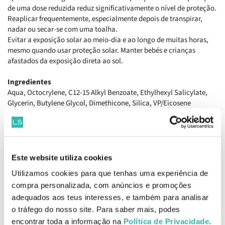
de uma dose reduzida reduz significativamente o nível de proteção.
Reaplicar frequentemente, especialmente depois de transpirar,
nadar ou secar-se com uma toalha.
Evitar a exposição solar ao meio-dia e ao longo de muitas horas,
mesmo quando usar proteção solar. Manter bebés e crianças
afastados da exposição direta ao sol.
Ingredientes
Aqua, Octocrylene, C12-15 Alkyl Benzoate, Ethylhexyl Salicylate,
Glycerin, Butylene Glycol, Dimethicone, Silica, VP/Eicosene
Copolymer, Cyclohexasiloxane, Methylene bis-benzotriazolyl
tetramethylbutylphenol (nano), Styrene/Acrylates Copolymer,
Butyrospermum Parkii Butter, Butyl Methoxydibenzoylmethane,
Bis-Ethylhexyloxyphenol Methoxyphenyl Triazine, Diethylamino
Hydroxybenzoyl Hexyl Benzoate, Cetyl Alcohol, Chrysanthemum
Este website utiliza cookies
Parthenium Flower Extract, Hydroxyphenyl Propamidobenzoic
Utilizamos cookies para que tenhas uma experiência de
Acid, Pentylene Glycol, Propylene Glycol, Acrylates Copolymer,
compra personalizada, com anúncios e promoções
Sodium Polyacrylate, Caprylyl Glycol, Cyclopentasiloxane, Linseed
Acid, Glyceryl Stearate, PEG-75 Stearate, PEG-8 Laurate, Potassium
adequados aos teus interesses, e também para analisar
Cetyl Phosphate, Decyl Glucoside, Ceteth-20, Steareth-20, Sodium
o tráfego do nosso site. Para saber mais, podes
Dodecylbenzenesulfonate, Cetearyl Alcohol, Xanthan Gum,
encontrar toda a informação na
Política de Privacidade
.