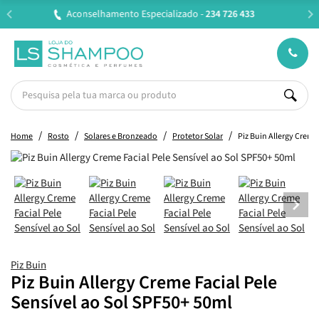
Entregas em 24H úteis.
Oferta de portes a partir de €45*
Home
Rosto
Solares e Bronzeado
Protetor Solar
Piz Buin Allergy Creme
Piz Buin
Piz Buin Allergy Creme Facial Pele
Sensível ao Sol SPF50+ 50ml