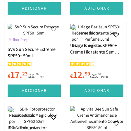
ADICIONAR
ADICIONAR
Melhor Preço
Uriage Bariésun SPF50+
SVR Sun Secure Extreme
Creme Hidratante Sem
SPF50+ 50ml
Perfume 50ml
17.
12.
23
99
50
99
€
26.
€
25.
€
PVPR
€
PVPR
ADICIONAR
ADICIONAR
ISDIN Fotoprotector