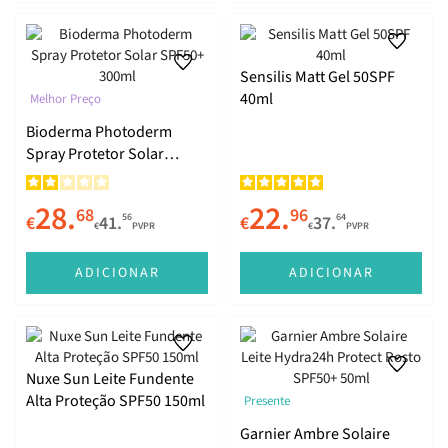
Sensilis Matt Gel 50SPF
40ml
Melhor Preço
Bioderma Photoderm
Spray Protetor Solar
SPF50+ 300ml
28.
22.
68
96
56
64
€
41.
€
37.
€
PVPR
€
PVPR
ADICIONAR
ADICIONAR
Nuxe Sun Leite Fundente
Alta Proteção SPF50 150ml
Presente
Garnier Ambre Solaire