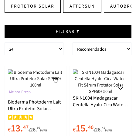
PROTETOR SOLAR
AFTERSUN
AUTOBRO
FILTRAR
Melhor Preço
SKIN1004 Madagascar
Bioderma Photoderm Lait
Centella Hyalu-Cica Water-
Ultra Protetor Solar
Fit Sérum Protetor Solar
SPF50+ 100ml
SPF50+ 50ml
13.
15.
47
40
95
45
€
26.
€
26.
€
PVPR
€
PVPR