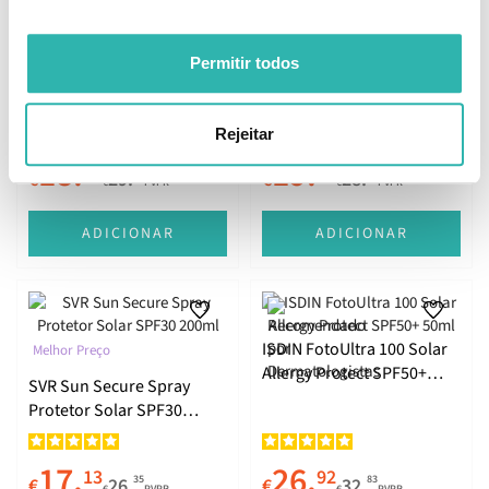
Heliocare 360º Oil-Free
Sesderma Repaskin
Compact Bronze SPF50+
Permitir todos
Fotoprotetor Fluido
Ligeiro SPF50+ 50ml
Rejeitar
18.
19.
55
30
92
81
€
29.
€
28.
€
PVPR
€
PVPR
ADICIONAR
ADICIONAR
ISDIN FotoUltra 100 Solar
Melhor Preço
Allergy Protect SPF50+
SVR Sun Secure Spray
50ml
Protetor Solar SPF30
200ml
17.
26.
13
92
35
83
€
26.
€
32.