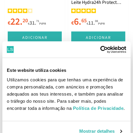
Leite Hydra24h Protect
Rosto SPF50+ 50ml
22.
6.
20
65
71
08
€
31.
€
11.
€
PVPR
€
PVPR
ADICIONAR
ADICIONAR
Nuxe Sun Creme Emulsão
Nuxe Sun Essenciais de
Este website utiliza cookies
Rosto SPF50 50ml
Verão
Utilizamos cookies para que tenhas uma experiência de
compra personalizada, com anúncios e promoções
14.
16.
77
66
adequados aos teus interesses, e também para analisar
47
80
€
25.
€
23.
€
PVPR
€
PVPR
o tráfego do nosso site. Para saber mais, podes
encontrar toda a informação na
Política de Privacidade
.
ADICIONAR
ADICIONAR
Mostrar detalhes