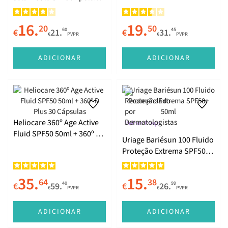
frágil ao sol 40ml
16.
19.
20
50
60
45
€
21.
€
31.
€
PVPR
€
PVPR
ADICIONAR
ADICIONAR
Heliocare 360º Age Active
Melhor Preço
Fluid SPF50 50ml + 360º D
Uriage Bariésun 100 Fluido
Plus 30 Cápsulas
Proteção Extrema SPF50+
50ml
35.
15.
64
38
40
99
€
59.
€
26.
€
PVPR
€
PVPR
ADICIONAR
ADICIONAR