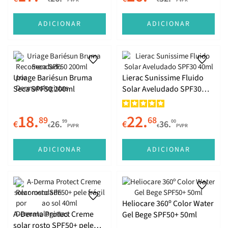
€
PVPR
€
PVPR
ADICIONAR
ADICIONAR
Uriage Bariésun Bruma
Lierac Sunissime Fluido
Seca SPF50 200ml
Solar Aveludado SPF30
40ml
18.
22.
89
68
99
00
€
26.
€
36.
€
PVPR
€
PVPR
ADICIONAR
ADICIONAR
Heliocare 360º Color Water
A-Derma Protect Creme
Gel Bege SPF50+ 50ml
solar rosto SPF50+ pele