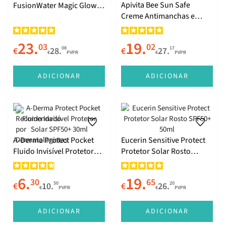
Apivita Bee Sun Safe
FusionWater Magic Glow
Creme Antimanchas e
SPF50 50ml
Antienvelhecimento Com
Cor SPF50 50ml
23.
19.
03
02
08
17
€
28.
€
27.
€
PVPR
€
PVPR
ADICIONAR
ADICIONAR
A-Derma Protect Pocket
Eucerin Sensitive Protect
Fluido Invisível Protetor
Protetor Solar Rosto
Solar SPF50+ 30ml
SPF50+ 50ml
6.
19.
30
65
50
20
€
10.
€
26.
€
PVPR
€
PVPR
ADICIONAR
ADICIONAR