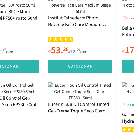
anu BIO e Monoï
Institut Esthederm Photo
 SPF50+ rosto 50ml
Última
Reverse Face Care Medium
Bella
Beige 50ml
Fotop
SPF50
53.
17
28
67
00
0.
€
72.
€
PVPR
€
PVPR
ICIONAR
ADICIONAR
Oil Control Gel-
Eucerin Sun Oil Control Tinted
 Seco FPS30 50ml
Presen
Gel-Creme Toque Seco Claro
Garni
FPS50+ 50ml
Hydra
50ml