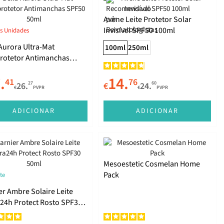
Avène Leite Protetor Solar
Invisível SPF50 100ml
s Unidades
 Aurora Ultra-Mat
100ml
250ml
rotetor Antimanchas
 50ml
.
14.
41
76
27
60
26.
€
24.
€
PVPR
€
PVPR
ADICIONAR
ADICIONAR
Mesoestetic Cosmelan Home
Pack
te
er Ambre Solaire Leite
24h Protect Rosto SPF30