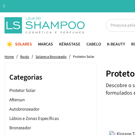
SOLARES
MARCAS
KÉRASTASE
CABELO
K-BEAUTY
R
Home
Rosto
Solares e Bronzeado
Protetor Solar
Proteto
Categorias
Descobre o s
Protetor Solar
formulados e
Aftersun
Autobronzeador
Lábios e Zonas Específicas
Bronzeador