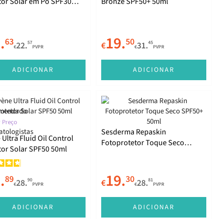
tor Solar em Pó SPF30
Bronze SPF50+ 50ml
.
19.
63
50
57
45
22.
€
31.
€
PVPR
€
PVPR
ADICIONAR
ADICIONAR
 Preço
Sesderma Repaskin
Ultra Fluid Oil Control
Fotoprotetor Toque Seco
tor Solar SPF50 50ml
SPF50+ 50ml
.
19.
89
30
90
81
28.
€
28.
€
PVPR
€
PVPR
ADICIONAR
ADICIONAR