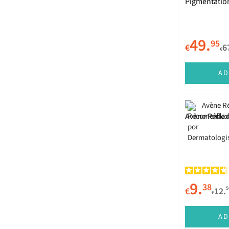
Pigmentation
Garnier
50ml
Guerlain
49.
95
Hawaiian Tropic
€
6
€
Heliocare
AD
Institut Esthederm
ISDIN
Avène Réfle
Klorane
La Roche-Posay
Lancaster
Lancôme
9.
38
5
€
12.
Lierac
€
Marc Inbane
AD