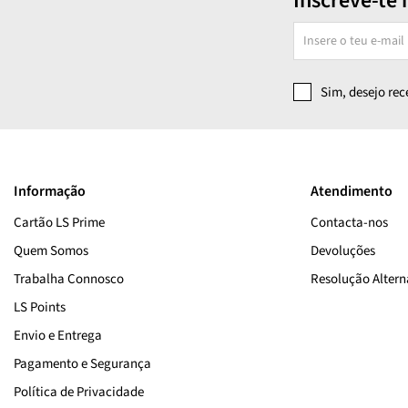
Inscreve-te 
Sensilis
Sesderma
Shiseido
Sim, desejo re
SKIN1004
SkinCeuticals
Suntribe
Informação
Atendimento
SVR
Cartão LS Prime
Contacta-nos
Quem Somos
Thalgo
Devoluções
Trabalha Connosco
Resolução Alterna
Tocobo
LS Points
Uriage
Envio e Entrega
Vichy
Pagamento e Segurança
Política de Privacidade