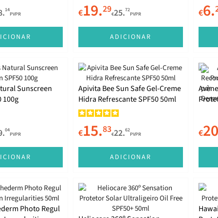
19.
6.
29
14
72
8.
€
25.
€
PVPR
€
PVPR
ICIONAR
ADICIONAR
tural Sunscreen
Apivita Bee Sun Safe Gel-Creme
Avène
0 100g
Hidra Refrescante SPF50 50ml
Prote
15.
20
83
04
62
9.
€
22.
€
PVPR
€
PVPR
ICIONAR
ADICIONAR
hederm Photo Regul
Hawai