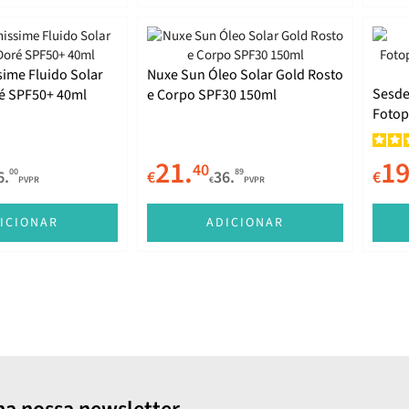
sime Fluido Solar
Nuxe Sun Óleo Solar Gold Rosto
Sesde
é SPF50+ 40ml
e Corpo SPF30 150ml
Fotop
com C
21.
19
40
00
89
6.
€
36.
€
PVPR
€
PVPR
ICIONAR
ADICIONAR