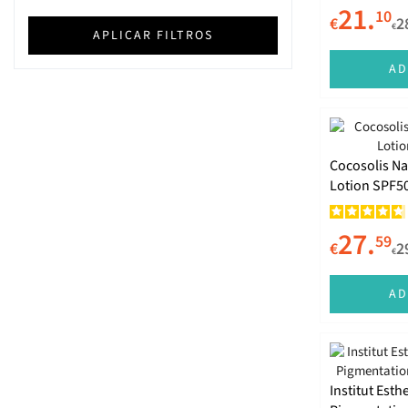
21.
10
€
2
€
Caudalie
APLICAR FILTROS
Celimax
AD
CeraVe
Clarins
Cocosolis
Cocosolis Na
Lotion SPF5
Collistar
COSRX
27.
59
€
2
€
Darphin
Eucerin
AD
Filorga
Freshly
Institut Est
Galénic