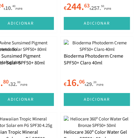
244.
24
63
40
50
10.
€
257.
€
PVPR
€
PVPR
ADICIONAR
ADICIONAR
 Sunsimed Pigment
Bioderma Photoderm Creme
tor Solar SPF50+ 80ml
SPF50+ Claro 40ml
.
16.
80
06
00
20
32.
€
29.
€
PVPR
€
PVPR
ADICIONAR
ADICIONAR
ian Tropic Mineral
Heliocare 360º Color Water Gel