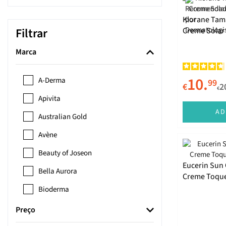
Klorane Tam
Filtrar
Creme Solar
Marca
10.
A-Derma
99
€
2
€
Apivita
AD
Australian Gold
Avène
Beauty of Joseon
Eucerin Sun 
Bella Aurora
Creme Toque
Bioderma
Biotherm
Preço
Boticário