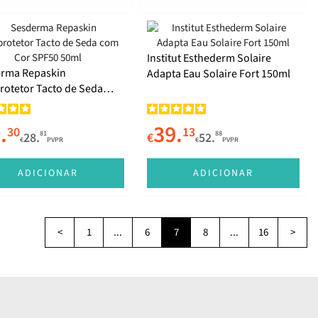
Institut Esthederm Solaire
rma Repaskin
Adapta Eau Solaire Fort 150ml
rotetor Tacto de Seda
or SPF50 50ml
.
39.
30
13
81
88
28.
€
52.
€
PVPR
€
PVPR
ADICIONAR
ADICIONAR
<
1
...
6
7
8
...
16
>