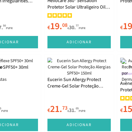
Heliocare 360º Sensation
 Irregularities
Prote
Protetor Solar Ultraligeiro Oil
4.25g
Free SPF50+ 50ml
19.
19
08
50
77
7.
€
30.
€
PVPR
€
PVPR
ICIONAR
ADICIONAR
xe SPF50+ 30ml
Melhor
Eucerin Sun Allergy Protect
Avène 
Creme-Gel Solar Proteção
Prote
Alergias SPF50+ 150ml
21.
15
73
0
05
€
31.
€
PVPR
€
PVPR
ICIONAR
ADICIONAR