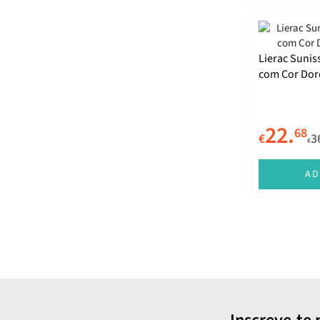
Martiderm
Medicube
Mesoestetic
Lierac Sunis
com Cor Dor
MISSHA
Natura Bissé
22.
Neutrogena
68
€
3
€
Nivea
AD
Nuxe
Payot
Piz Buin
Purito
Rilastil
Sensai