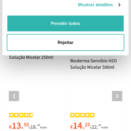
Comentários
Mostrar detalhes
Produtos Relacionados
Permitir todos
Rejeitar
Bioderma Sensibio H2O
Melhor Preço
Solução Micelar 250ml
Bioderma Sensibio H2O
Solução Micelar 500ml
13.
14.
55
25
56
45
€
18.
€
22.
€
PVPR
€
PVPR