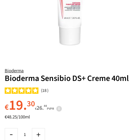
Bioderma
Bioderma Sensibio DS+ Creme 40ml
18
19.
30
€
44
26.
€
PVPR
€48.25/100ml