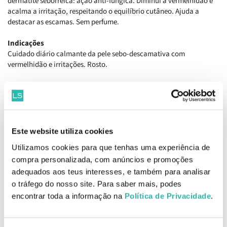
dermatite seborreica: ação anti-fúngica. Diminui a vermelhidão e
acalma a irritação, respeitando o equilíbrio cutâneo. Ajuda a
destacar as escamas. Sem perfume.
Indicações
Cuidado diário calmante da pele sebo-descamativa com
vermelhidão e irritações. Rosto.
Como aplicar Bioderma Sensibio DS+ Creme 40ml
Aplicar sobre a pele sebo-descamativa previamente limpa com
Sensibio DS+ Gel, 2 vezes ao dia.
Ingredientes
Este website utiliza cookies
Aqua/Water/Eau, Cocos Nucifera (Coconut) Oil, Propylene Glycol,
Utilizamos cookies para que tenhas uma experiência de
Caprylic/Capric Triglyceride, Dimethicone, Glycyrrhetinic Acid,
compra personalizada, com anúncios e promoções
Sorbitan Sesquioleate, Piroctone Olamine, Glyceryl Undecylenate,
Climbazole, Mannitol, Xylitol, Rhamnose, Fructooligosaccharides,
adequados aos teus interesses, e também para analisar
Laminaria Ochroleuca Extract, Cetyl Alcohol, Carbomer,
o tráfego do nosso site. Para saber mais, podes
Sclerotium Gum, Sodium Hydroxide, Phenoxyethanol.
encontrar toda a informação na
Política de Privacidade
.
EAN: 3401397240470