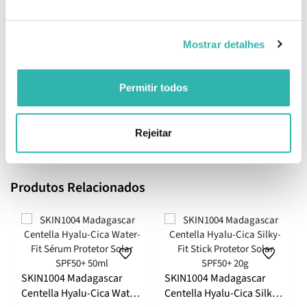
Ingredientes
Water, Centella Asiatica Leaf Water, Butylene Glycol, Glycerin,
Mostrar detalhes
Niacinamide, 1,2-Hexanediol, Panthenol, Sodium Hyaluronate,
Hydrolyzed Hyaluronic Acid, Hyaluronic Acid, Sodium Hyaluronate
Crosspolymer, Hydrolyzed Sodium Hyaluronate, Ceramide NP,
Permitir todos
Betaine, Allantoin, Adenosine, Carbomer, Arginine,
Ethylhexylglycerin, Disodium EDTA.
Rejeitar
EAN: 8809576261059
Produtos Relacionados
SKIN1004 Madagascar
SKIN1004 Madagascar
Centella Hyalu-Cica Water-
Centella Hyalu-Cica Silky-