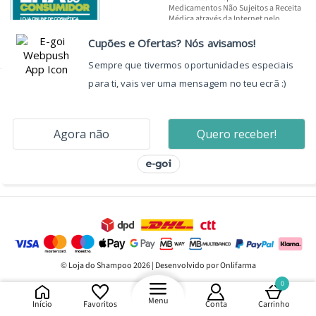
Medicamentos Não Sujeitos a Receita
Médica através da Internet pelo
INFARMED, I.P.
© Loja do Shampoo 2026 | Desenvolvido por Onlifarma
0
Menu
Início
Favoritos
Conta
Carrinho