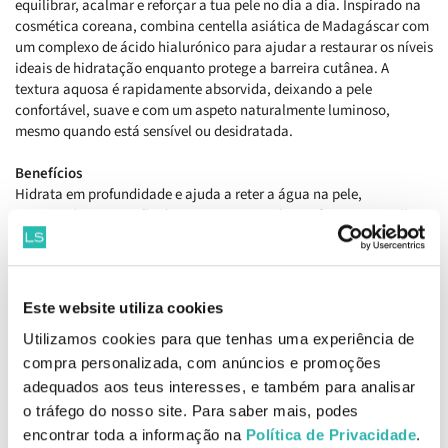
equilibrar, acalmar e reforçar a tua pele no dia a dia. Inspirado na
cosmética coreana, combina centella asiática de Madagáscar com
um complexo de ácido hialurónico para ajudar a restaurar os níveis
ideais de hidratação enquanto protege a barreira cutânea. A
textura aquosa é rapidamente absorvida, deixando a pele
confortável, suave e com um aspeto naturalmente luminoso,
mesmo quando está sensível ou desidratada.
Benefícios
Hidrata em profundidade e ajuda a reter a água na pele,
prevenindo a sensação de repuxamento e desconforto. A centella
asiática acalma e reduz sinais de sensibilidade, enquanto o
complexo de ácido hialurónico melhora a elasticidade e suaviza a
textura cutânea. A presença de niacinamida contribui para um tom
mais uniforme e luminoso, reforçando simultaneamente a barreira
Este website utiliza cookies
protetora da pele. A textura leve não obstrui os poros e adapta-se
Utilizamos cookies para que tenhas uma experiência de
perfeitamente a peles sensíveis, mistas ou oleosas, proporcionando
equilíbrio, frescura e um acabamento saudável ao longo do dia.
compra personalizada, com anúncios e promoções
adequados aos teus interesses, e também para analisar
Como aplicar
o tráfego do nosso site. Para saber mais, podes
Aplicar algumas gotas do sérum na pele limpa e massajar
encontrar toda a informação na
Política de Privacidade
.
suavemente até absorver completamente.