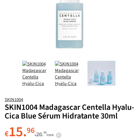
SKIN1004
SKIN1004 Madagascar Centella Hyalu-
Cica Blue Sérum Hidratante 30ml
15.
96
€
96
20.
€
PVPR