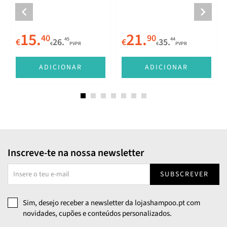
Fit Sérum Protetor Solar
Fit Stick Protetor Solar
SPF50+ 50ml
SPF50+ 20g
15.
21.
40
90
45
44
€
26.
€
35.
€
PVPR
€
PVPR
ADICIONAR
ADICIONAR
Inscreve-te na nossa newsletter
SUBSCREVER
Sim, desejo receber a newsletter da lojashampoo.pt com
novidades, cupões e conteúdos personalizados.