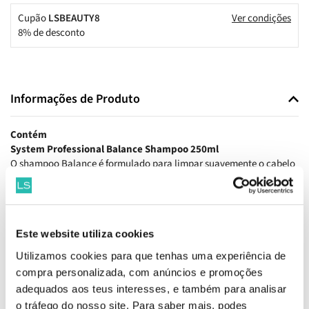
Cupão
LSBEAUTY8
Ver condições
8% de desconto
Informações de Produto
Contém
System Professional Balance Shampoo 250ml
O shampoo Balance é formulado para limpar suavemente o cabelo
e acalmar o couro cabeludo sensível. A sua fórmula pH neutro
respeita o equilíbrio natural da pele e é enriquecida com
ingredientes calmantes como a niacinamida e o extrato de
salgueiro, promovendo conforto e hidratação imediata.
Este website utiliza cookies
System Professional Balance Loção Calmante 125ml
Utilizamos cookies para que tenhas uma experiência de
A loção Balance é um cuidado intensivo, formulado para aliviar
compra personalizada, com anúncios e promoções
instantaneamente o couro cabeludo sensível, com prurido ou
adequados aos teus interesses, e também para analisar
vermelhidão. Com uma ação hidratante e calmante profunda,
o tráfego do nosso site. Para saber mais, podes
proporciona conforto duradouro e reequilibra a proteção da pele.