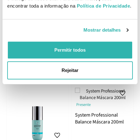
encontrar toda a informação na
Política de Privacidade
.
System Professional Balance Energy Sérum 100ml
Reforça a vitalidade do teu cabelo com o sérum energizante
Balance Energy. Com uma fórmula de ação rápida e ingredientes
Mostrar detalhes
altamente eficazes, este sérum fortalece a raiz e melhora a fixação
do cabelo ao couro cabeludo, ajudando a reduzir a queda em até
50%*. Ideal para quem procura cabelos mais densos, saudáveis e
Permitir todos
resistentes desde a raiz.
Rejeitar
Produtos Relacionados
Presente
System Professional
Balance Máscara 200ml