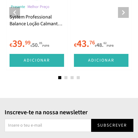
Presente
Melhor Preço
System Professional
Balance Loção Calmante
125ml
39.
43.
99
76
05
62
€
50.
€
48.
€
PVPR
€
PVPR
ADICIONAR
ADICIONAR
Inscreve-te na nossa newsletter
SUBSCREVER