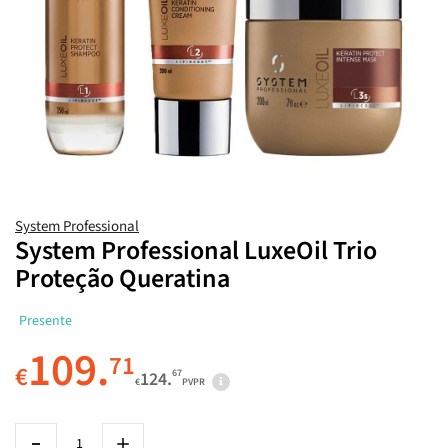
System Professional
System Professional LuxeOil Trio
Proteção Queratina
Presente
109.
71
€
67
124.
€
PVPR