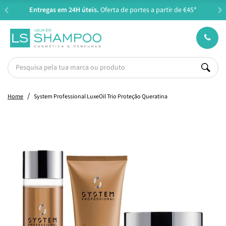
Entregas em 24H úteis.
Oferta de portes a partir de €45*
Home
System Professional LuxeOil Trio Proteção Queratina