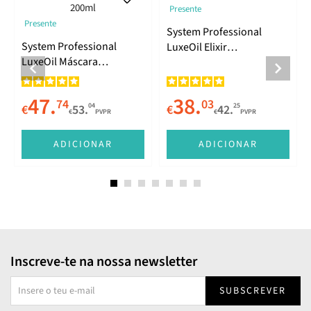
Presente
Presente
System Professional
System Professional
LuxeOil Elixir
LuxeOil Máscara
Reconstrutor 100ml
Restauradora da
Queratina 200ml
47.
38.
74
03
04
25
€
53.
€
42.
€
PVPR
€
PVPR
ADICIONAR
ADICIONAR
Inscreve-te na nossa newsletter
SUBSCREVER