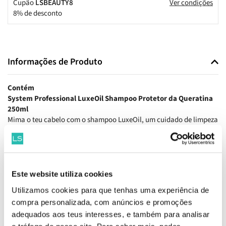
Cupão
LSBEAUTY8
Ver condições
8% de desconto
Informações de Produto
Contém
System Professional LuxeOil Shampoo Protetor da Queratina
250ml
Mima o teu cabelo com o shampoo LuxeOil, um cuidado de limpeza
luxuoso que protege a queratina e fortalece a fibra capilar. A sua
fórmula leve remove impurezas sem pesar, deixando o cabelo
suave, brilhante e fácil de pentear.
System Professional LuxeOil Condicionador da Queratina
Este website utiliza cookies
200ml
Utilizamos cookies para que tenhas uma experiência de
Transforma o teu cabelo com o condicionador LuxeOil, um
compra personalizada, com anúncios e promoções
condicionador leve que suaviza instantaneamente e protege a
adequados aos teus interesses, e também para analisar
queratina do cabelo. A sua fórmula enriquecida com óleos de
argão, jojoba e amêndoas nutre e hidrata profundamente,