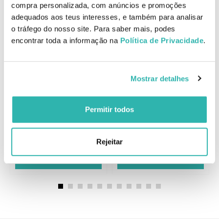
compra personalizada, com anúncios e promoções
adequados aos teus interesses, e também para analisar
Produtos Relacionados
o tráfego do nosso site. Para saber mais, podes
encontrar toda a informação na
Política de Privacidade
.
Tahe Botanic Keratin Gold
Tahe Botanic Keratin Gold
Mostrar detalhes
Shampoo 300ml
Shampoo 1000ml
Permitir todos
12.
23.
90
90
33
55
€
14.
€
26.
€
PVPR
€
PVPR
Rejeitar
E
ADICIONAR
ADICIONAR