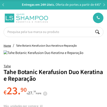
Entregas em 24H úteis.
Oferta de portes a partir de €45*
Home
Tahe Botanic Kerafusion Duo Keratina e Reparação
Tahe
Tahe Botanic Kerafusion Duo Keratina
e Reparação
23.
90
€
16
27.
€
PVPR
Máx. unidades por compra: 10