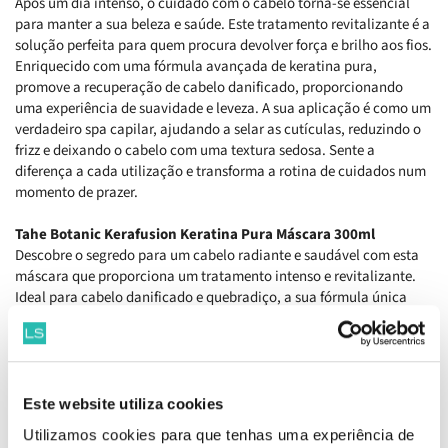
Após um dia intenso, o cuidado com o cabelo torna-se essencial
para manter a sua beleza e saúde. Este tratamento revitalizante é a
solução perfeita para quem procura devolver força e brilho aos fios.
Enriquecido com uma fórmula avançada de keratina pura,
promove a recuperação de cabelo danificado, proporcionando
uma experiência de suavidade e leveza. A sua aplicação é como um
verdadeiro spa capilar, ajudando a selar as cutículas, reduzindo o
frizz e deixando o cabelo com uma textura sedosa. Sente a
diferença a cada utilização e transforma a rotina de cuidados num
momento de prazer.
Tahe Botanic Kerafusion Keratina Pura Máscara 300ml
Descobre o segredo para um cabelo radiante e saudável com esta
máscara que proporciona um tratamento intenso e revitalizante.
Ideal para cabelo danificado e quebradiço, a sua fórmula única
penetra profundamente na fibra capilar, promovendo a hidratação
e a reparação desde a raiz até às pontas. Permite que os teus fios
recuperem a vitalidade e o brilho que merecem, garantindo um
toque sedoso e uma aparência saudável. Com o uso regular, nota
uma transformação visível, como se tivesse saído de um salão de
Este website utiliza cookies
beleza.
Utilizamos cookies para que tenhas uma experiência de