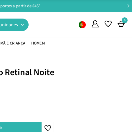
0
unidades
MÃ E CRIANÇA
HOMEM
o Retinal Noite
R