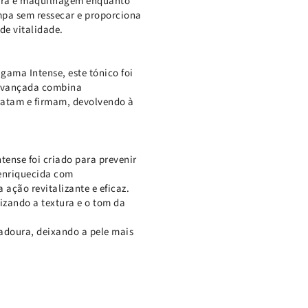
eira e maquilhagem enquanto
impa sem ressecar e proporciona
de vitalidade.
gama Intense, este tónico foi
a avançada combina
ratam e firmam, devolvendo à
tense foi criado para prevenir
 enriquecida com
ação revitalizante e eficaz.
mizando a textura e o tom da
adoura, deixando a pele mais