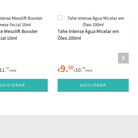
e Mesolift Booster
Tahe Intense Água Micelar em
ial 10ml
Óleo 200ml
9.
50
67
55
11.
€
10.
PVPR
€
PVPR
ADICIONAR
ADICIONAR