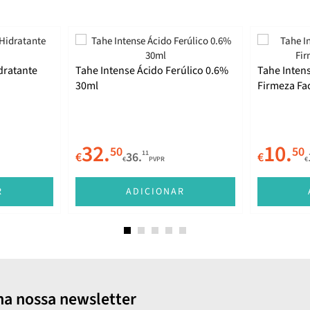
dratante
Tahe Intense Ácido Ferúlico 0.6%
Tahe Intens
30ml
Firmeza Fac
32.
10.
50
50
11
€
36.
€
€
PVPR
€
R
ADICIONAR
na nossa newsletter