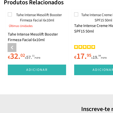
Produtos Relacionados
Tahe Intense Creme Hi
Últimas Unidades
SPF15 50ml
Tahe Intense Mesolift Booster
Firmeza Facial 6x10ml
32.
17.
02
95
11
94
€
57.
€
19.
€
PVPR
€
PVPR
ADICIONAR
ADICIONA
Inscreve-te 