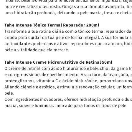
Intense. Desenvolvida para remover eficazmente impurezas, suj
nutre e revitaliza o teu rosto. Graças à sua fórmula avançada, l
uma hidratação profunda, deixando a pele macia, fresca e cheia 
Tahe Intense Tónico Termal Reparador 200ml
Transforma a tua rotina diária com o tónico termal reparador da 
criado para cuidar da tua pele de forma integral. A sua fórmul
antioxidantes poderosos e ativos reparadores que acalmam, hid
pele a vitalidade que ela merece.
Tahe Intense Creme Hidronutritivo de Retinal 50ml
O creme de retinal com ácido hialurónico e bakuchiol da gama In
e corrigir os sinais de envelhecimento. A sua fórmula avançada,
proteoglicanos, vitamina C e ácido hialurónico, proporciona uma 
Aliando ciência e estética, estimula a renovação celular, unifor
pele.
Com ingredientes inovadores, oferece hidratação profunda e dur
macia, suave e luminosa. Indicado para todos os tipos de pele.