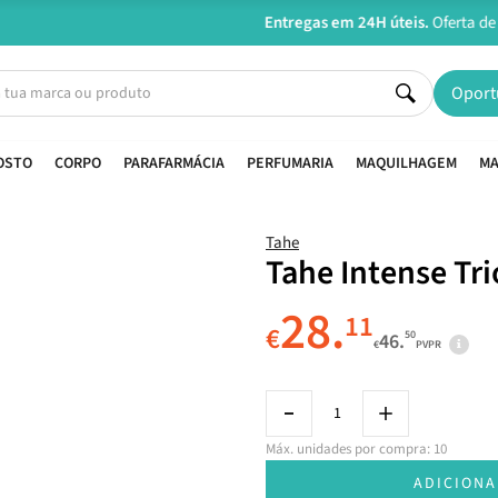
Entregas em 24H úteis.
Oferta de portes a partir de €45*
Oport
OSTO
CORPO
PARAFARMÁCIA
PERFUMARIA
MAQUILHAGEM
MA
Tahe
Tahe Intense Tri
28.
11
€
50
46.
€
PVPR
Máx. unidades por compra: 10
ADICIONA