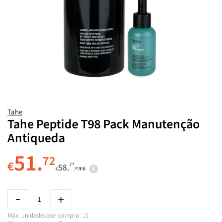
Tahe
Tahe Peptide T98 Pack Manutenção
Antiqueda
51.
72
€
77
58.
€
PVPR
Máx. unidades por compra: 10