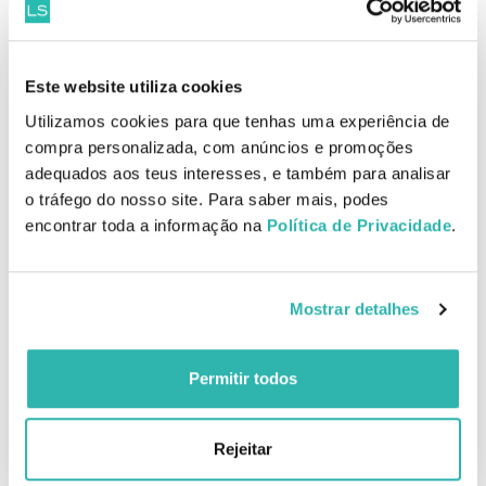
O shampoo Peptide T98 Antiqueda é formulado com multipéptidos,
extratos vegetais e ingredientes dermatológicos que fortalecem o
cabelo da raiz às pontas. Nutre, revitaliza e equilibra o couro
cabeludo, promovendo um cabelo mais denso, forte e saudável,
Este website utiliza cookies
sem comprometer a suavidade. A fórmula é vegana e sem sulfatos,
Utilizamos cookies para que tenhas uma experiência de
ideal para quem procura um cuidado eficaz e consciente.
compra personalizada, com anúncios e promoções
adequados aos teus interesses, e também para analisar
Tahe Peptide T98 Concentrado Antiqueda 50ml
Um concentrado redensificante antiqueda de cabelo que tem um
o tráfego do nosso site. Para saber mais, podes
efeito imediato, atuando como um estimulador folicular eficaz
encontrar toda a informação na
Política de Privacidade
.
para combater o enfraquecimento e a queda do cabelo,
proporcionando um maior volume.
Mostrar detalhes
Produtos Relacionados
Permitir todos
Rejeitar
Tahe Peptide T98
Tahe Peptide T98