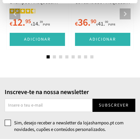
Shampoo Antiqueda
Concentrado Antiqueda
Densificante 300ml
6x10ml
12.
36.
95
90
39
00
€
14.
€
41.
€
PVPR
€
PVPR
ADICIONAR
ADICIONAR
Inscreve-te na nossa newsletter
SUBSCREVER
Sim, desejo receber a newsletter da lojashampoo.pt com
novidades, cupões e conteúdos personalizados.