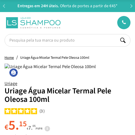
Entregas em 24H úteis.
Oferta de portes a partir de €45*
Home
Uriage Água Micelar Termal Pele Oleosa 100ml
Uriage
Uriage Água Micelar Termal Pele
Oleosa 100ml
3
5.
15
€
05
7.
€
PVPR