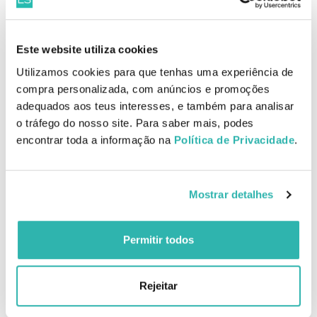
Ingredientes
Aqua/Eau Uriage, Polysorbate 20, Poloxamer 184, Caprylyl/Capryl
Glucoside, Cetrimonium Bromide, Glycerin, Polyaminopropyl
Biguanide, Parfum (Fragrance), Pentylene Glycol, Citric Acid, Lens
Este website utiliza cookies
Esculenta Seed Extract, Pyrus Malus Fruit Extract, Sodium
Utilizamos cookies para que tenhas uma experiência de
Benzoate.
compra personalizada, com anúncios e promoções
EAN: 3661434009341
adequados aos teus interesses, e também para analisar
o tráfego do nosso site. Para saber mais, podes
Comentários
encontrar toda a informação na
Política de Privacidade
.
Produtos Relacionados
Mostrar detalhes
Permitir todos
Uriage Hyséac Pasta SOS
Uriage Hyseac Hydra
15g
Creme de Limpeza
Rejeitar
Apasiguante 150ml