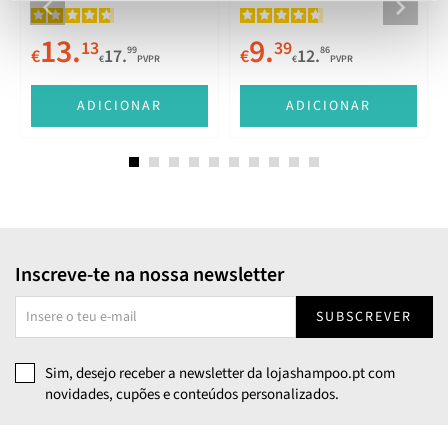
13.
9.
13
39
99
86
€
17.
€
12.
€
PVPR
€
PVPR
E
ADICIONAR
ADICIONAR
Inscreve-te na nossa newsletter
SUBSCREVER
Sim, desejo receber a newsletter da lojashampoo.pt com
novidades, cupões e conteúdos personalizados.