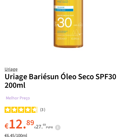
Uriage
Uriage Bariésun Óleo Seco SPF30
200ml
Melhor Preço
3
12.
89
€
69
27.
€
PVPR
€6.45/100ml