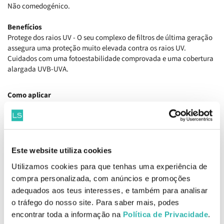
Não comedogénico.
Benefícios
Protege dos raios UV - O seu complexo de filtros de última geração
assegura uma proteção muito elevada contra os raios UV.
Cuidados com uma fotoestabilidade comprovada e uma cobertura
alargada UVB-UVA.
Como aplicar
Aplicar em quantidade generosa e homogénea antes da exposição
solar. Renovar frequentemente e sempre após o banho ou esforço
físico. Mesmo com proteção a exposição solar deve ser minimizada.
Não exponha os bebes e crianças pequenas diretamente ao sol.
Este website utiliza cookies
Ingredientes
Utilizamos cookies para que tenhas uma experiência de
Dicaprylyl Carbonate, Isohexadecane, Ethylhexyl
compra personalizada, com anúncios e promoções
Methoxycinnamate, Diethylamino Hydroxybenzoyl Hexyl Benzoate,
Ethylhexyl Salicylate, Ethylhexyl Triazone, Butyl
adequados aos teus interesses, e também para analisar
Methoxydibenzoylmethane, Bis-Ethylhexyloxyphenol
o tráfego do nosso site. Para saber mais, podes
Methoxyphenyl Triazine, Hydrogenated Polydecene, Parfum
encontrar toda a informação na
Política de Privacidade
.
(Fragrance), Tocopheryl Acetate, Tocopherol, Ascorbyl