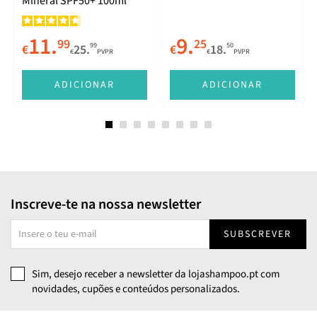
Mineral SPF50+ 100ml
11.
9.
99
25
99
50
€
25.
€
18.
€
PVPR
€
PVPR
E
ADICIONAR
ADICIONAR
Inscreve-te na nossa newsletter
SUBSCREVER
Sim, desejo receber a newsletter da lojashampoo.pt com
novidades, cupões e conteúdos personalizados.