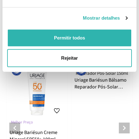
Tetraisopalmitate, BHT.
EAN: 3661434028212
Mostrar detalhes
Comentários
Permitir todos
Produtos Relacionados
Rejeitar
Uriage Bariésun Bálsamo
Reparador Pós-Solar
150ml
Melhor Preço
Uriage Bariésun Creme