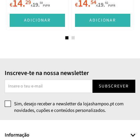
14.
14.
29
54
58
92
€
19.
€
19.
€
PVPR
€
PVPR
E
ADICIONAR
ADICIONAR
Inscreve-te na nossa newsletter
SUBSCREVER
Sim, desejo receber a newsletter da lojashampoo.pt com
novidades, cupões e conteúdos personalizados.
Informação