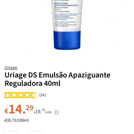
Uriage
Uriage DS Emulsão Apaziguante
Reguladora 40ml
24
14.
29
€
58
19.
€
PVPR
€35.73/100ml