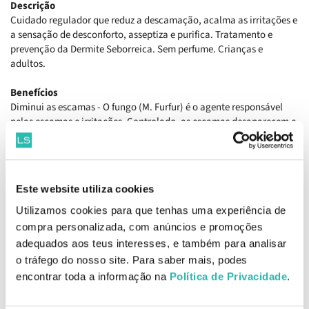
Descrição
Cuidado regulador que reduz a descamação, acalma as irritações e
a sensação de desconforto, asseptiza e purifica. Tratamento e
prevenção da Dermite Seborreica. Sem perfume. Crianças e
adultos.
Benefícios
Diminui as escamas - O fungo (M. Furfur) é o agente responsável
pelas escamas e irritações. Controlado, as escamas desaparecem e
o aspeto da pele melhora.
Acalma as irritações - Pela primeira vez na dermo-cosmética, a
tecnologia patenteada TLR2-Regul age especificamente nas
irritações desencadeadas pela presença de micro-organismos.
Este website utiliza cookies
Asseptiza e purifica - Graças aos ativos asseptizantes, a pele fica
purificada.
Utilizamos cookies para que tenhas uma experiência de
compra personalizada, com anúncios e promoções
Como aplicar
adequados aos teus interesses, e também para analisar
Aplicar 1 a 2 vezes por dia após higienizar com DS Gel de Limpeza.
o tráfego do nosso site. Para saber mais, podes
Evitar o contacto com os olhos.
encontrar toda a informação na
Política de Privacidade
.
Ingredientes