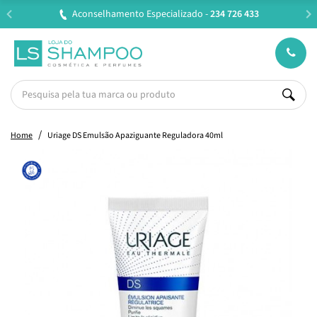
Entregas em 24H úteis.
Oferta de portes a partir de €
Home
Uriage DS Emulsão Apaziguante Reguladora 40ml