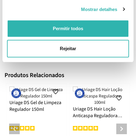
Aqua/Eau Uriage, Glycerin, Octyldodecanol, Butylene Glycol,
Butyrospermum Parkii Butter, Sodium Polyacrylate, Pentylene
Mostrar detalhes
Glycol, Polysorbate 60, Piroctone Olamine, Xanthan Gum, 1,2-
Hexanediol, Caprylyl Glycol, Dimethicone, Phytosphingosine, Citric
Acid, Asiaticoside.
Permitir todos
EAN: 3661434000072
Rejeitar
Comentários
Produtos Relacionados
Uriage DS Gel de Limpeza
Uriage DS Hair Loção
Regulador 150ml
Anticaspa Reguladora
100ml