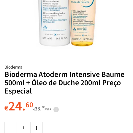
Bioderma
Bioderma Atoderm Intensive Baume
500ml + Óleo de Duche 200ml Preço
Especial
24.
60
€
70
33.
€
PVPR