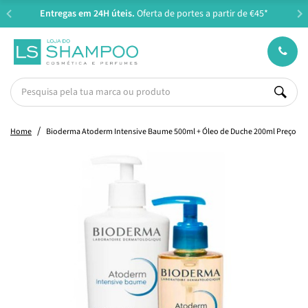
Entregas em 24H úteis.
Oferta de portes a partir de €45*
Home
Bioderma Atoderm Intensive Baume 500ml + Óleo de Duche 200ml Preço Esp