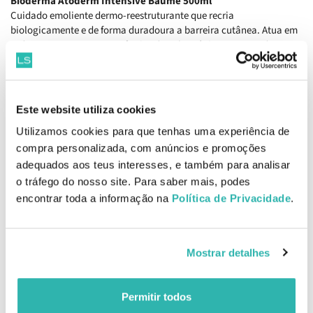
Bioderma Atoderm Intensive Baume 500ml
Cuidado emoliente dermo-reestruturante que recria
biologicamente e de forma duradoura a barreira cutânea. Atua em
todas as causas e consequências da pele atópica, espaçando as
recidivas e melhorando a qualidade de vida de toda a família.
Textura não colante e de rápida absorção. Sem perfume.
Bioderma Atoderm Óleo de Duche 200ml
Este website utiliza cookies
Óleo de limpeza suave, para a higiene diária de toda a família.
Utilizamos cookies para que tenhas uma experiência de
Elevada eficácia hidratante (24h) e prazer na aplicação.
Propriedades antibacterianas. Excelente tolerância. Recria
compra personalizada, com anúncios e promoções
biologicamente e de forma duradoura a barreira cutânea. Perfume
adequados aos teus interesses, e também para analisar
hipoalergénico.
o tráfego do nosso site. Para saber mais, podes
EAN: 7549139
encontrar toda a informação na
Política de Privacidade
.
Produtos Relacionados
Mostrar detalhes
Permitir todos