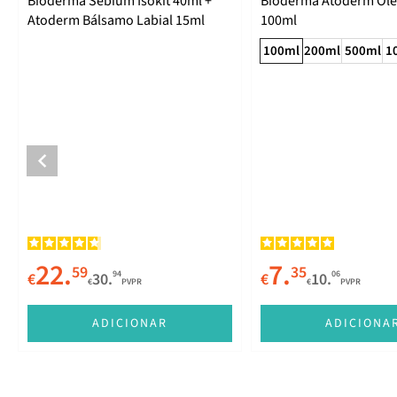
Bioderma Sébium Isokit 40ml +
Bioderma Atoderm Óle
Atoderm Bálsamo Labial 15ml
100ml
100ml
200ml
500ml
1
22.
7.
59
35
94
06
€
30.
€
10.
€
PVPR
€
PVPR
ADICIONAR
ADICIONA