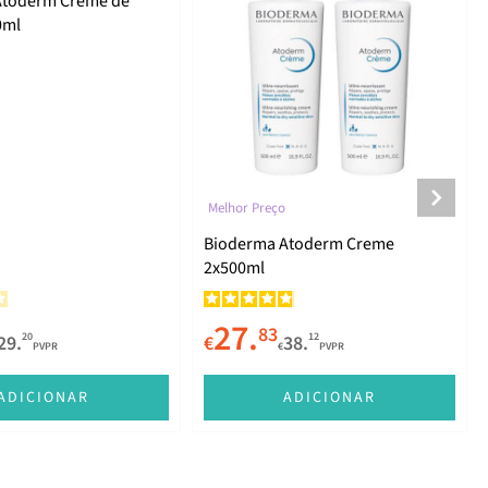
Atoderm Creme de
0ml
Melhor Preço
Bioderma Atoderm Creme
2x500ml
27.
83
20
12
29.
€
38.
PVPR
€
PVPR
ADICIONAR
ADICIONAR