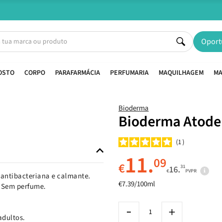
Entregas em 24H úteis.
Oferta de portes a partir de €45*
Oport
OSTO
CORPO
PARAFARMÁCIA
PERFUMARIA
MAQUILHAGEM
MA
Bioderma
Bioderma Atoder
1
11.
09
€
31
16.
€
PVPR
 antibacteriana e calmante.
€7.39/100ml
. Sem perfume.
adultos.