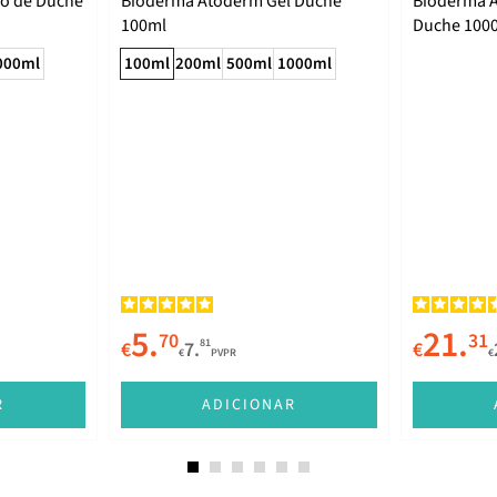
o de Duche
Bioderma Atoderm Gel Duche
Bioderma 
100ml
Duche 100
000ml
100ml
200ml
500ml
1000ml
5.
21.
70
31
81
€
7.
€
€
PVPR
€
R
ADICIONAR