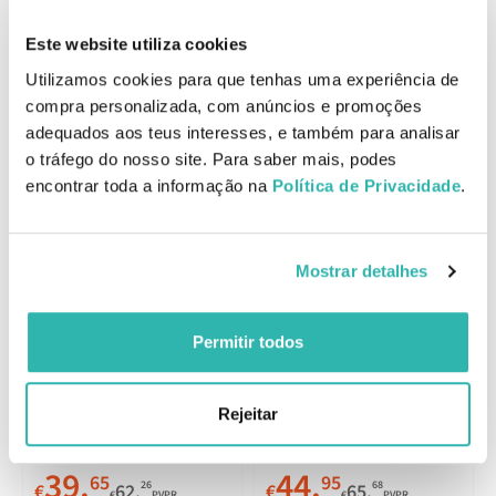
para um efeito de fragrância subtil e uniforme.
EAN: 8411061996539
Este website utiliza cookies
Utilizamos cookies para que tenhas uma experiência de
Comentários
compra personalizada, com anúncios e promoções
adequados aos teus interesses, e também para analisar
o tráfego do nosso site. Para saber mais, podes
Produtos Relacionados
encontrar toda a informação na
Política de Privacidade
.
Mostrar detalhes
Melhor Preço
Melhor Preço
Carolina Herrera CH
Permitir todos
Carolina Herrera 212 VIP
Women Eau de Toilette
Rosé Women Eau de
30ml
30ml
50ml
100ml
Parfum 30ml
30ml
50ml
80ml
Rejeitar
39.
44.
65
95
26
68
€
62.
€
65.
€
PVPR
€
PVPR