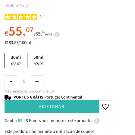
Melhor Preço
1
55.
07
€
68
65.
€
PVPR
€183.57/100ml
30ml
50ml
€55.07
€65.95
Máx. unidades por compra: 10
PORTES GRÁTIS
Portugal Continental
ADICIONAR
Ganha
55
LS Points ao comprares este produto.
Este produto não permite a utilização de cupões.