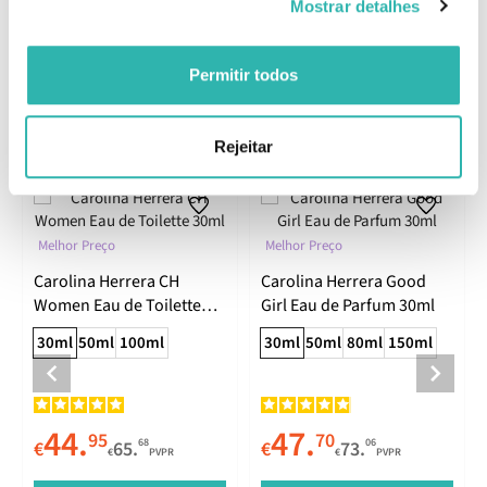
Informações de Segurança
Mostrar detalhes
Informações de Fabricante
Permitir todos
Produtos Relacionados
Rejeitar
Melhor Preço
Melhor Preço
Carolina Herrera CH
Carolina Herrera Good
Women Eau de Toilette
Girl Eau de Parfum 30ml
30ml
30ml
50ml
100ml
30ml
50ml
80ml
150ml
44.
47.
95
70
68
06
€
65.
€
73.
€
PVPR
€
PVPR