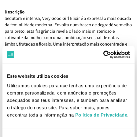
Descrição
Sedutora e intensa, Very Good Girl Elixir é a expressão mais ousada
da feminilidade moderna. Envolta num frasco de degradé vermelho
para preto, esta fragrância revela o lado mais misterioso e
cativante da mulher com uma combinação sensual de notas
âmbar, frutadas e florais. Uma interpretação mais concentrada e
viciante da Very Good Girl original, que exala confiança, charme e
poder.
Pirâmide olfativa
Notas de topo: cereja preta, amêndoa amarga
Este website utiliza cookies
Notas de coração: nardo, água de rosas
Utilizamos cookies para que tenhas uma experiência de
Notas de fundo: baunilha, cacau
compra personalizada, com anúncios e promoções
adequados aos teus interesses, e também para analisar
Como aplicar
o tráfego do nosso site. Para saber mais, podes
Aplicar numa área aberta e criar uma névoa em redor do corpo
para um efeito de fragrância subtil e uniforme.
encontrar toda a informação na
Política de Privacidade
.
EAN: 8411061106228