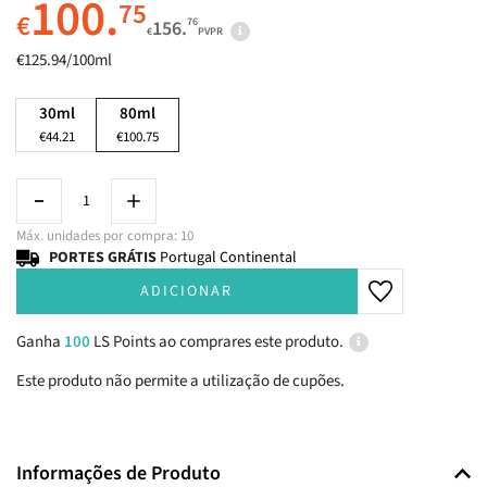
100.
75
€
76
156.
€
PVPR
€125.94/100ml
30ml
80ml
€44.21
€100.75
Máx. unidades por compra: 10
PORTES GRÁTIS
Portugal Continental
ADICIONAR
Ganha
100
LS Points ao comprares este produto.
Este produto não permite a utilização de cupões.
Informações de Produto