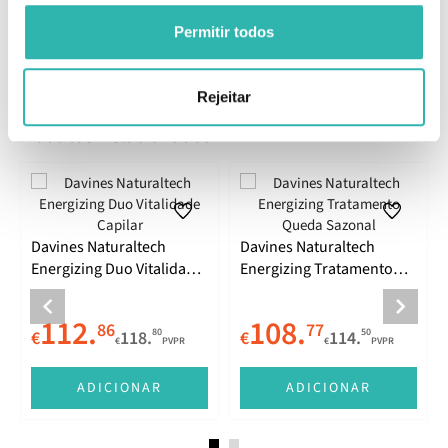
Polyquaternium-10, Limonene, Niacinamide, Citric Acid,
Epigallocatechin Gallatyl Glucoside, Ci 17200 / Red 33, Ci 19140 /
Permitir todos
Yellow 5.
Rejeitar
Produtos Relacionados
Davines Naturaltech
Davines Naturaltech
Energizing Duo Vitalidade
Energizing Tratamento
Capilar
Queda Sazonal
112.
108.
86
77
80
50
€
118.
€
114.
€
PVPR
€
PVPR
ADICIONAR
ADICIONAR