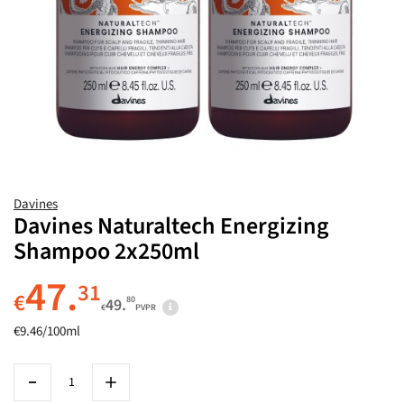
Davines
Davines Naturaltech Energizing
Shampoo 2x250ml
47.
31
€
80
49.
€
PVPR
€9.46/100ml