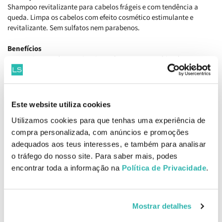
Shampoo revitalizante para cabelos frágeis e com tendência a
queda. Limpa os cabelos com efeito cosmético estimulante e
revitalizante. Sem sulfatos nem parabenos.
Benefícios
Um sentimento de energia, vigor e bem-estar, combinado com uma
agradável sensação de fresco.
Como aplicar
Massajar suavemente sobre os cabelos molhados. Deixar atuar por
Este website utiliza cookies
alguns minutos e enxaguar. Repetir se necessário.
Utilizamos cookies para que tenhas uma experiência de
Ingredientes
compra personalizada, com anúncios e promoções
Aqua / Water / Eau, Sodium Lauroyl Methyl Isethionate,
adequados aos teus interesses, e também para analisar
Cocamidopropyl Betaine, Disodium Cocoamphodiacetate, Sodium
o tráfego do nosso site. Para saber mais, podes
Lauroyl Sarcosinate, Polysorbate 20, Caffeine, Sodium Chloride,
encontrar toda a informação na
Política de Privacidade
.
Benzyl Alcohol, Parfum / Fragrance, Acrylates/c10-30 Alkyl Acrylate
Crosspolymer, Sodium Benzoate, Trisodium Ethylenediamine
Disuccinate, Mentha Piperita Oil / Mentha Piperita (Peppermint)
Oil, Glyceryl Oleate, Coco-glucoside, Sodium Hydroxide, Eugenol,
Mostrar detalhes
Disodium Edta, Eucalyptus Globulus Leaf Oil, Linalool,