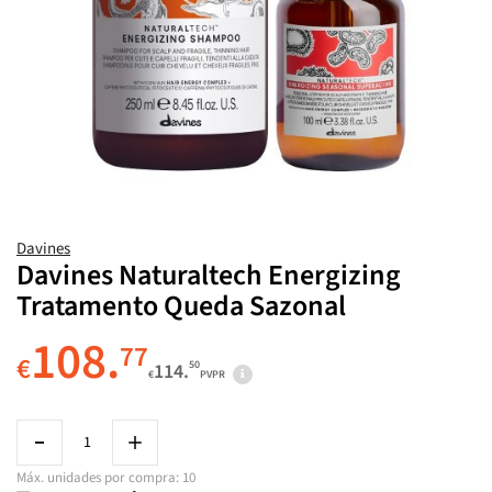
Davines
Davines Naturaltech Energizing
Tratamento Queda Sazonal
108.
77
€
50
114.
€
PVPR
Máx. unidades por compra: 10