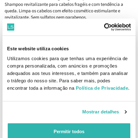
Shampoo revitalizante para cabelos fragéis e com tendência a
queda. Limpa os cabelos com efeito cosmético estimulante e
revitalizante. Sem sulfatos nem parabenos.
Davines Naturaltech Energizing Seasonal Superactive Lotion
100ml
;Loção sazonal para cabelos frágeis e com tendência a queda.
Este website utiliza cookies
Loção regeneradora para cabelos frágeis que tendem a cair. Pode
ser utilizado em situações de stress e queda sazonal. Energizing
Utilizamos cookies para que tenhas uma experiência de
Seasonal Superactive reduz a perda de cabelo e melhora a
compra personalizada, com anúncios e promoções
densidade do mesmo. Sem sulfatos nem parabenos. É enriquecido
adequados aos teus interesses, e também para analisar
com Agastache Mexicana, rico em flavonóides, capaz de
o tráfego do nosso site. Para saber mais, podes
neutralizar o stress físico que causa inflamação no couro cabeludo,
encontrar toda a informação na
Política de Privacidade
.
causando perda de cabelo.
Produtos Relacionados
Mostrar detalhes
Permitir todos