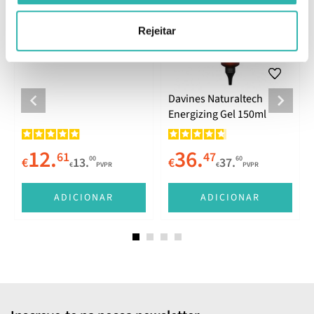
Davines Naturaltech
Energizing Shampoo
Rejeitar
100ml
100ml
250ml
Davines Naturaltech
Energizing Gel 150ml
12.
36.
61
47
00
60
€
13.
€
37.
€
PVPR
€
PVPR
ADICIONAR
ADICIONAR