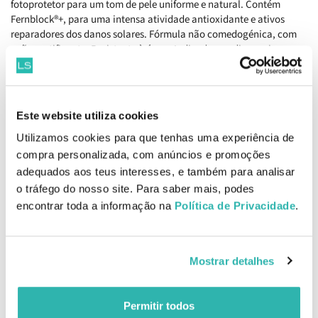
fotoprotetor para um tom de pele uniforme e natural. Contém
Fernblock®+, para uma intensa atividade antioxidante e ativos
reparadores dos danos solares. Fórmula não comedogénica, com
ação matificante. Resistente à água. Indicado nas discromias
(melasma ou vitiligo) e adaptado a todo o tipo de pele,
especialmente em pele mista e oleosa.
Como aplicar
Heliocare 360º Color Gel Oil-Free Bege SPF50+
Este website utiliza cookies
50ml
Aplicar de forma generosa e uniforme antes da exposição solar.
Utilizamos cookies para que tenhas uma experiência de
Reaplicar conforme necessário.
compra personalizada, com anúncios e promoções
adequados aos teus interesses, e também para analisar
Ingredientes
o tráfego do nosso site. Para saber mais, podes
Fernblock®+, Melanina Biomimética Fracionada, OTZ-10, Vitamina
encontrar toda a informação na
Política de Privacidade
.
C e E, Filtros físicos e químicos, Extrato de Fisalis e Arginina.
EAN: 8470001873590
Mostrar detalhes
Comentários
Permitir todos