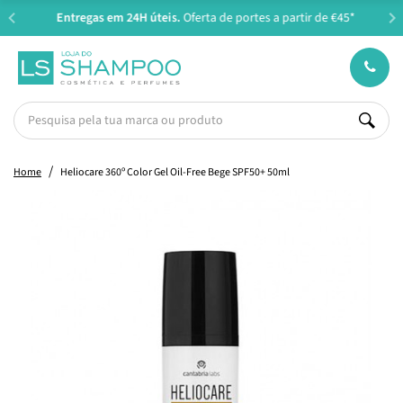
Entregas em 24H úteis.
Oferta de portes a partir de €45*
Home
Heliocare 360º Color Gel Oil-Free Bege SPF50+ 50ml