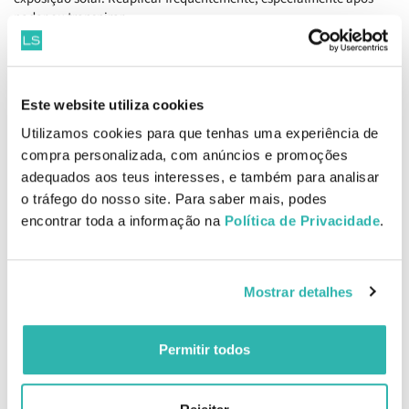
nadar ou transpirar.
Ingredientes
Fernblock® +, Glicosilases, Melanina Biomimética Fracionada, OTZ-
10, Extrato de Físalis, Sistema hidratante de libertação prolongada,
Este website utiliza cookies
Arginina, Ácido hialurónico, Combinação ótima e estável de filtros
solares.
Utilizamos cookies para que tenhas uma experiência de
EAN: 8470001930156
compra personalizada, com anúncios e promoções
adequados aos teus interesses, e também para analisar
o tráfego do nosso site. Para saber mais, podes
Produtos Relacionados
encontrar toda a informação na
Política de Privacidade
.
Mostrar detalhes
Heliocare 360º MD AK
Fluid 50ml
Permitir todos