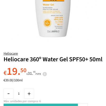
Heliocare
Heliocare 360º Water Gel SPF50+ 50ml
19.
50
€
45
31.
€
PVPR
€39.00/100ml
Máx. unidades por compra: 6