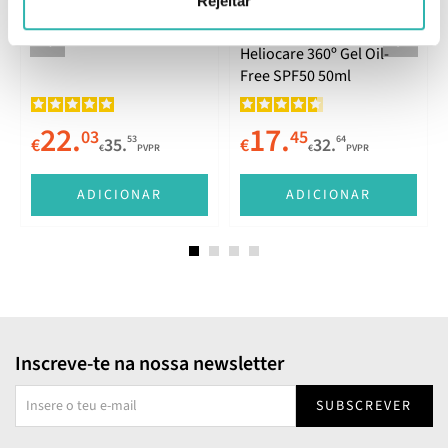
Rejeitar
Melhor Preço
Heliocare 360º Gel Oil-
Free SPF50 50ml
22.
17.
03
45
53
64
€
35.
€
32.
€
PVPR
€
PVPR
E
ADICIONAR
ADICIONAR
Inscreve-te na nossa newsletter
SUBSCREVER