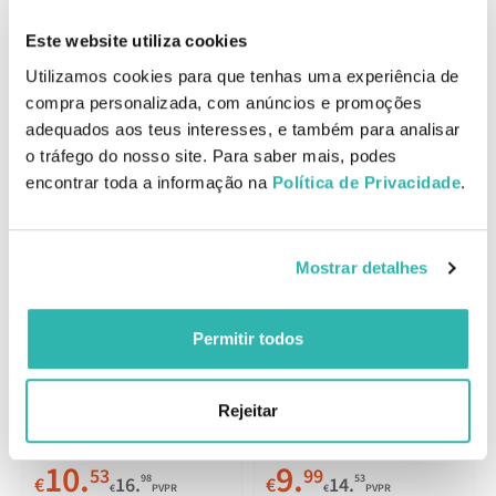
Comentários
Este website utiliza cookies
Utilizamos cookies para que tenhas uma experiência de
Produtos Relacionados
compra personalizada, com anúncios e promoções
adequados aos teus interesses, e também para analisar
o tráfego do nosso site. Para saber mais, podes
encontrar toda a informação na
Política de Privacidade
.
Vichy Clinical Control
Antitranspirante 96h 50ml
Mostrar detalhes
Permitir todos
Vichy Antitranspirante 48h
Desodorizante Spray
125ml
Rejeitar
10.
9.
53
99
98
53
€
16.
€
14.
€
PVPR
€
PVPR