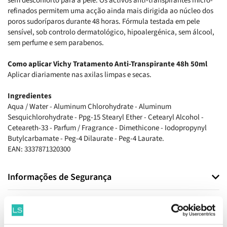
sem desconforto para a pele. Os activos anti-transpirantes micro-
refinados permitem uma acção ainda mais dirigida ao núcleo dos
poros sudoríparos durante 48 horas. Fórmula testada em pele
sensível, sob controlo dermatológico, hipoalergénica, sem álcool,
sem perfume e sem parabenos.
Como aplicar Vichy Tratamento Anti-Transpirante 48h 50ml
Aplicar diariamente nas axilas limpas e secas.
Ingredientes
Aqua / Water - Aluminum Chlorohydrate - Aluminum
Sesquichlorohydrate - Ppg-15 Stearyl Ether - Cetearyl Alcohol -
Ceteareth-33 - Parfum / Fragrance - Dimethicone - Iodopropynyl
Butylcarbamate - Peg-4 Dilaurate - Peg-4 Laurate.
EAN: 3337871320300
Informações de Segurança
Informações de Fabricante