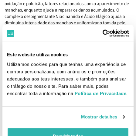
oxidação e poluição, fatores relacionados com o aparecimento de
manchas, enquanto ajuda a reparar os danos acumulados. O
complexo despigmentante Niacinamida e Ácido Elágico ajuda a
diminuir a intensidade das manchas e uniformizar o tom da pele.
Textura fluida de rápida absorção com acabamento sedoso e
invisível que melhora a aparência da pele, dissimulando as
imperfeições.
Como aplicar
Este website utiliza cookies
Agitar antes de usar. Aplicar uniforme e generosamente antes da
Utilizamos cookies para que tenhas uma experiência de
exposição solar. Reaplicar frequentemente, especialmente após
compra personalizada, com anúncios e promoções
nadar ou transpirar.
adequados aos teus interesses, e também para analisar
o tráfego do nosso site. Para saber mais, podes
Ingredientes
Fernblock®+, Glicosilases, Sistema de Filtros anti-UVA/UVB/Luz
encontrar toda a informação na
Política de Privacidade
.
Visível, Niacinamida, Ácido Elágico, Sistema Antipoluição.
EAN: 8470001977793
Mostrar detalhes
Comentários