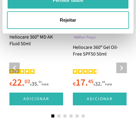
Permitir todos
Produtos Relacionados
Rejeitar
Heliocare 360º MD AK
Melhor Preço
Fluid 50ml
Heliocare 360º Gel Oil-
Free SPF50 50ml
22.
17.
03
45
53
64
€
35.
€
32.
€
PVPR
€
PVPR
ADICIONAR
ADICIONAR