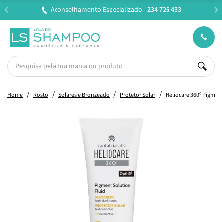
Aconselhamento Especializado -
234 726 433
Home
Rosto
Solares e Bronzeado
Protetor Solar
Heliocare 360º Pigmen