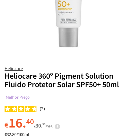
Heliocare
Heliocare 360º Pigment Solution
Fluido Protetor Solar SPF50+ 50ml
Melhor Preço
7
16.
40
€
94
30.
€
PVPR
€32.80/100ml