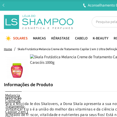
SOLARES
MARCAS
KÉRASTASE
CABELO
K-BEAUTY
R
Home
Skala Frutástica Melancia Creme de Tratamento Capilar 2 em 1 Ultra Definiç
Informações de Produto
Descrição
Para a felicidade dos Skalovers, a Dona Skala apresenta a sua no
Frutástica! Essa é a união do melhor das vitaminas e da ciência c
recheado de frescor, vitalidade e nutrientes para seus fios! Está