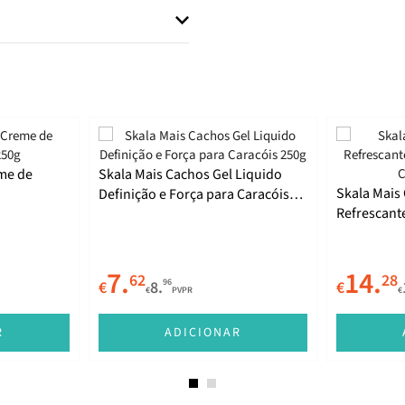
me de
Skala Mais Cachos Gel Liquido
Skala Mais
Definição e Força para Caracóis
Refrescante
250g
para Carac
7.
14.
62
28
96
€
8.
€
€
PVPR
€
R
ADICIONAR