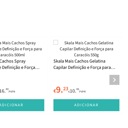
 Cachos Spray
Skala Mais Cachos Gelatina
 Definição e Força
Capilar Definição e Força para
óis 500ml
Caracóis 550g
9.
23
80
86
16.
€
10.
PVPR
€
PVPR
ADICIONAR
ADICIONAR