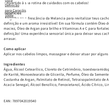
e divertido à sua rotina de cuidados com os cabelos!
Benefícios
Mergulha na refrescância da Melancia para revitalizar teus cach
definição e um aroma irresistível! Em sua fórmula contém Óleo 
maciez, Óleo de Argan para brilho e Vitaminas A e C para fortale
definição! Uma experiência sensorial única para deixar seus cac
arrasar.
Como aplicar
Aplicar nos cabelos limpos, massagear e deixar atuar por alguns
Ingredientes
Água, Álcool Cetearílico, Cloreto de Cetrimônio, Isoestearamid
de Karité, Monoestearato de Glicerila, Perfume, Óleo da Semente
Castanha de Argan, Palmitato de Retinol, Tetraisopalmitato de 
Acacia Senegal, Álcool Benzílico, Fenoxietanol, Ácido Cítrico, Lin
EAN: 7897042019540