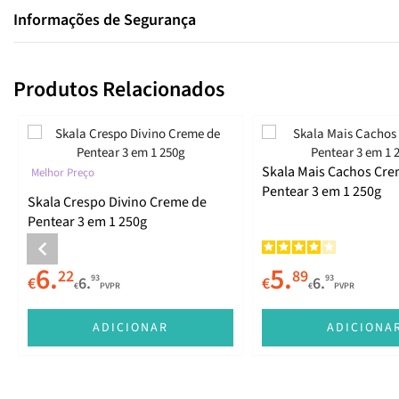
Informações de Segurança
Produtos Relacionados
Skala Mais Cachos Cre
Melhor Preço
Pentear 3 em 1 250g
Skala Crespo Divino Creme de
Pentear 3 em 1 250g
6.
5.
22
89
93
93
€
6.
€
6.
€
PVPR
€
PVPR
ADICIONAR
ADICIONA