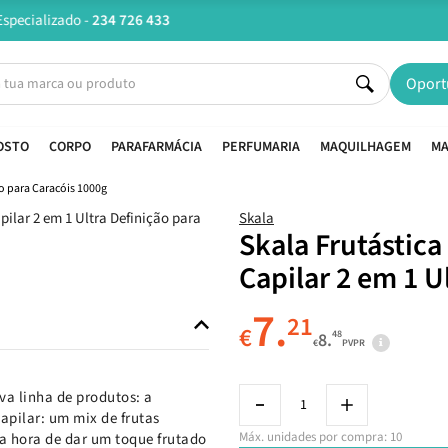
Entregas em 24H úteis.
Oferta de portes a partir de €45*
Oport
OSTO
CORPO
PARAFARMÁCIA
PERFUMARIA
MAQUILHAGEM
MA
ão para Caracóis 1000g
Skala
Skala Frutástic
Capilar 2 em 1 U
7.
21
€
48
8.
€
PVPR
va linha de produtos: a
apilar: um mix de frutas
Máx. unidades por compra: 10
 na hora de dar um toque frutado